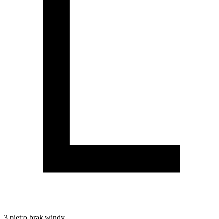
3
piętro
brak windy