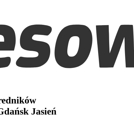
średników
Gdańsk Jasień