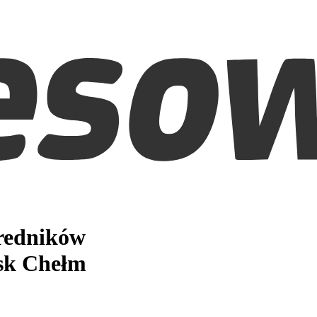
średników
sk Chełm