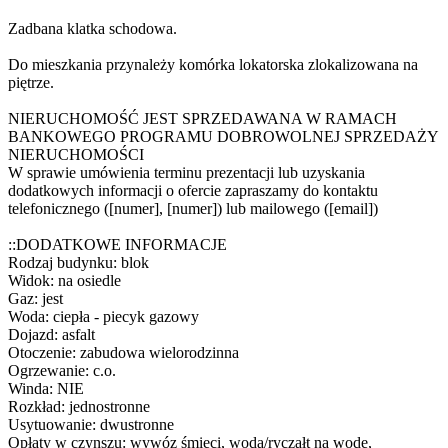
Zadbana klatka schodowa.
Do mieszkania przynależy komórka lokatorska zlokalizowana na
piętrze.
NIERUCHOMOŚĆ JEST SPRZEDAWANA W RAMACH
BANKOWEGO PROGRAMU DOBROWOLNEJ SPRZEDAŻY
NIERUCHOMOŚCI
W sprawie umówienia terminu prezentacji lub uzyskania
dodatkowych informacji o ofercie zapraszamy do kontaktu
telefonicznego ([numer], [numer]) lub mailowego ([email])
::DODATKOWE INFORMACJE
Rodzaj budynku: blok
Widok: na osiedle
Gaz: jest
Woda: ciepła - piecyk gazowy
Dojazd: asfalt
Otoczenie: zabudowa wielorodzinna
Ogrzewanie: c.o.
Winda: NIE
Rozkład: jednostronne
Usytuowanie: dwustronne
Opłaty w czynszu: wywóz śmieci, woda/ryczałt na wodę,