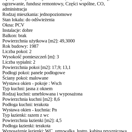
ogrzewanie, fundusz remontowy, Części wspólne, CO,
administracja
Rodzaj mieszkania: jednopoziomowe
Stan lokalu: do odświeżenia
Okna: PCV
Instalacje: dobre
Balkon: brak
Powierzchnia użytkowa [m2]: 49,3000
Rok budowy: 1987
Liczba pokoi: 2
Wysokość pomieszczeń [m]: 3
Liczba sypialni: 2
Powierzchnia pokoi [m2]: 17,9; 13,1
Podłogi pokoi: panele podłogowe
Ściany pokoi: malowane
Wystawa okien - pokoje : Wsch
Typ kuchni: jasna z oknem
Rodzaj kuchni: umeblowana i wyposażona
Powierzchnia kuchni [m2]: 8,6
Podłoga kuchni: terakota
Wystawa okien - kuchnia: Pn
Typ łazienki: razem z wc
Powierzchnia łazienki [m2]: 4,5
Podłoga łazienki: terakota
Wyposażenie łazienki: WC, umywalka, lustro, kabina prysznicowa