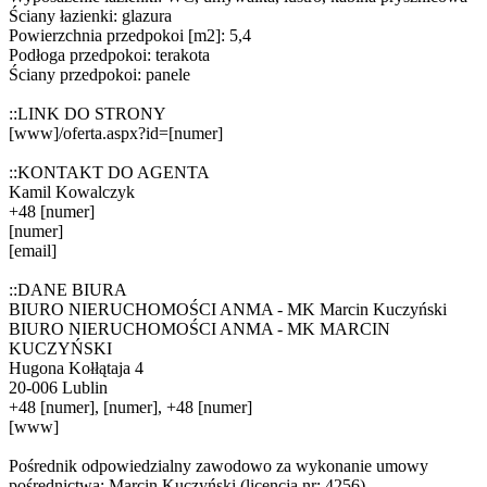
Ściany łazienki: glazura
Powierzchnia przedpokoi [m2]: 5,4
Podłoga przedpokoi: terakota
Ściany przedpokoi: panele
::LINK DO STRONY
[www]/oferta.aspx?id=[numer]
::KONTAKT DO AGENTA
Kamil Kowalczyk
+48 [numer]
[numer]
[email]
::DANE BIURA
BIURO NIERUCHOMOŚCI ANMA - MK Marcin Kuczyński
BIURO NIERUCHOMOŚCI ANMA - MK MARCIN
KUCZYŃSKI
Hugona Kołłątaja 4
20-006 Lublin
+48 [numer], [numer], +48 [numer]
[www]
Pośrednik odpowiedzialny zawodowo za wykonanie umowy
pośrednictwa: Marcin Kuczyński (licencja nr: 4256)