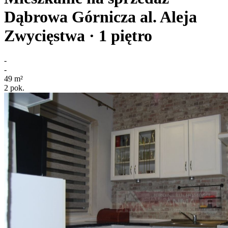
Dąbrowa Górnicza
al. Aleja
Zwycięstwa
· 1
piętro
-
-
49
m²
2
pok.