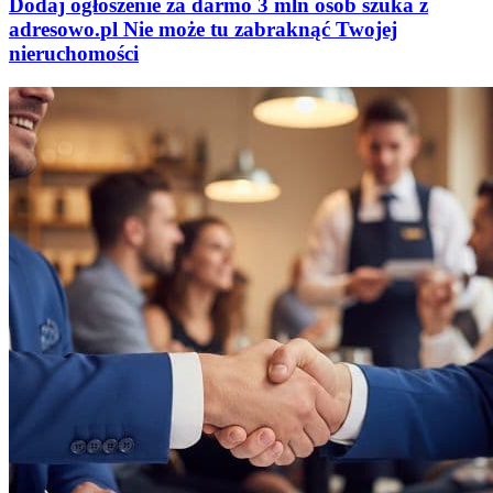
Dodaj ogłoszenie za darmo
3 mln osób szuka z
adresowo
.
pl
Nie może tu zabraknąć
Twojej
nieruchomości