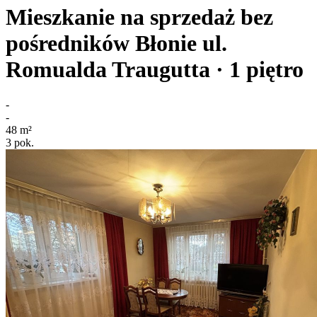
Mieszkanie na sprzedaż bez
pośredników
Błonie
ul.
Romualda Traugutta
· 1
piętro
-
-
48
m²
3
pok.