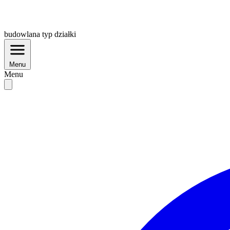
budowlana
typ działki
Menu
Menu