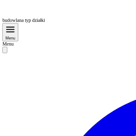
budowlana
typ działki
Menu
Menu