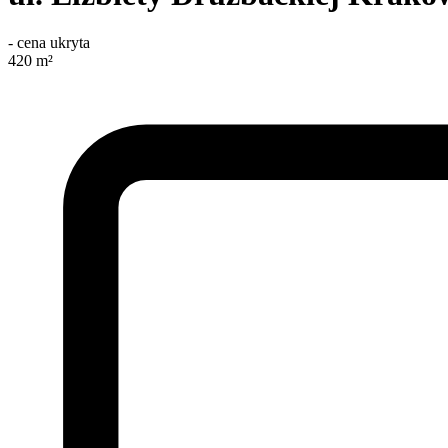
-
cena ukryta
420
m²