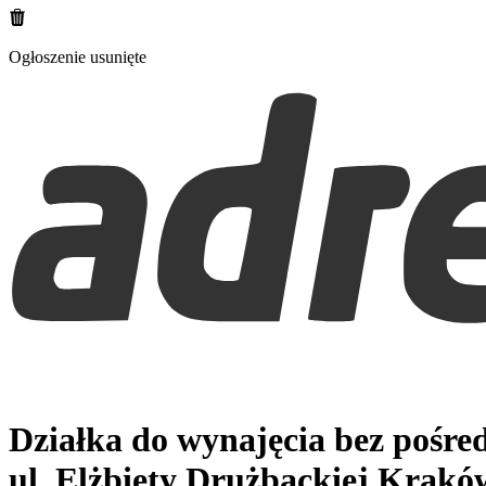
Ogłoszenie usunięte
Działka do wynajęcia bez pośr
ul. Elżbiety Drużbackiej
Kraków