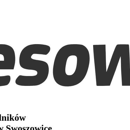
edników
 Swoszowice