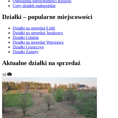
Ogłoszenia nieruchomości Rzozów
Ceny działek małopolskie
Działki –
popularne miejscowości
Działki na sprzedaż Łódź
Działki na sprzedaż Juszkowo
Działki Gdańsk
Działki na sprzedaż Warszawa
Działki Gruszczyn
Działki Zamęty
Aktualne działki na sprzedaż
10