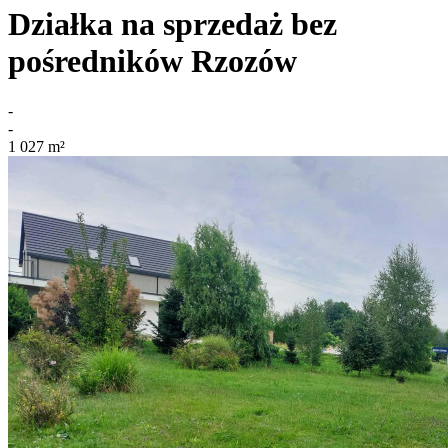
Działka na sprzedaż bez
pośredników
Rzozów
-
-
1 027
m²