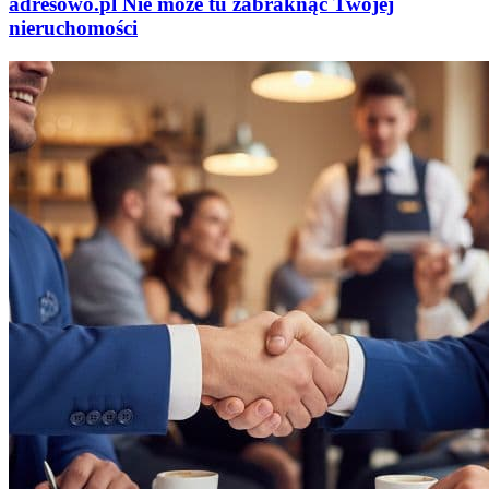
adresowo
.
pl
Nie może tu zabraknąć
Twojej
nieruchomości