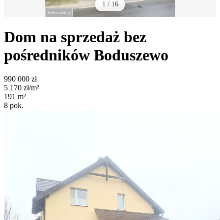
1
/
16
Dom na sprzedaż bez
pośredników
Boduszewo
990 000
zł
5 170
zł/m²
191
m²
8
pok.