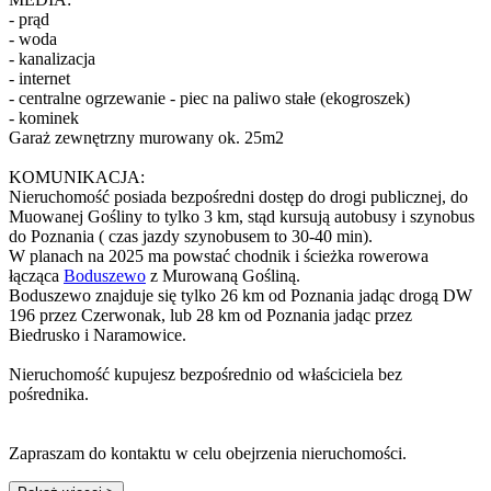
- prąd
- woda
- kanalizacja
- internet
- centralne ogrzewanie - piec na paliwo stałe (ekogroszek)
- kominek
Garaż zewnętrzny murowany ok. 25m2
KOMUNIKACJA:
Nieruchomość posiada bezpośredni dostęp do drogi publicznej, do
Muowanej Gośliny to tylko 3 km, stąd kursują autobusy i szynobus
do Poznania ( czas jazdy szynobusem to 30-40 min).
W planach na 2025 ma powstać chodnik i ścieżka rowerowa
łącząca
Boduszewo
z Murowaną Gośliną.
Boduszewo znajduje się tylko 26 km od Poznania jadąc drogą DW
196 przez Czerwonak, lub 28 km od Poznania jadąc przez
Biedrusko i Naramowice.
Nieruchomość kupujesz bezpośrednio od właściciela bez
pośrednika.
Zapraszam do kontaktu w celu obejrzenia nieruchomości.