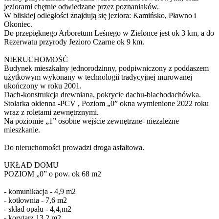
jeziorami chętnie odwiedzane przez poznaniaków.
W bliskiej odległości znajdują się jeziora: Kamińsko, Pławno i
Okoniec.
Do przepięknego Arboretum Leśnego w Zielonce jest ok 3 km, a do
Rezerwatu przyrody Jezioro Czarne ok 9 km.
NIERUCHOMOŚĆ
Budynek mieszkalny jednorodzinny, podpiwniczony z poddaszem
użytkowym wykonany w technologii tradycyjnej murowanej
ukończony w roku 2001.
Dach-konstrukcja drewniana, pokrycie dachu-blachodachówka.
Stolarka okienna -PCV , Poziom „0” okna wymienione 2022 roku
wraz z roletami zewnętrznymi.
Na poziomie „1” osobne wejście zewnętrzne- niezależne
mieszkanie.
Do nieruchomości prowadzi droga asfaltowa.
UKŁAD DOMU
POZIOM „0” o pow. ok 68 m2
- komunikacja - 4,9 m2
- kotłownia - 7,6 m2
- skład opału - 4,4,m2
- korytarz 13,2 m2