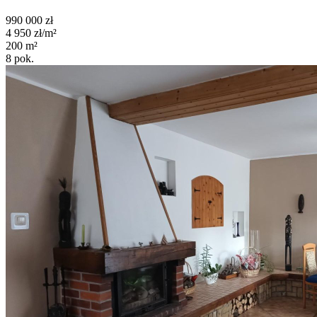
990 000
zł
4 950
zł/m²
200
m²
8
pok.