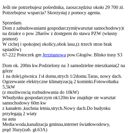
Jeśli nie potrzebujesz pośrednika, zaoszczędzisz około 29 700 zł.
Potrzebujesz wsparcia? Skorzystaj z pomocy agenta.
Sprzedam.
Dom z zabudowaniami gospodarczymi(warsztat samochodowy)i
na działce o pow 28arów z dostępem do stawu PZW (własny
pomost)
W cichej i spokojnej okolicy,obok lasu,(z trzech stron brak
sąsiadów)
67-222 Potoczek gm
Jerzmanowa
pow.Głogów. Blisko trasy S3
Dom ok. 200m kw.Podzielony na 3 samodzielne mieszkania(2 na
górze
1 na dole),piwnica 1\4 domu,strych 1/2domu.Taras, nowy dach.
Ogrzewanie elektryczne klimatyzacją 2 kominki.Fotowoltaika
5,5kW
(z mozliwoscią rozbudowania do 10kW)
Wbudynku gospodarczym ok120m kw znajduje sie warsztat
samochodowy 60m kw
z kanałem ,kuchnia letnia,strych.Nowy dach.Do budynku
przylegają 2 wiaty
na auta
Media:woda,kanalizacja gminna,internet światłowodowy,
prąd 3fazy(zab. gł.63A)