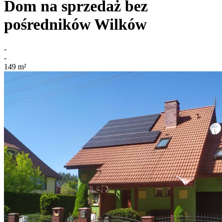
Dom na sprzedaż bez
pośredników
Wilków
-
-
149
m²