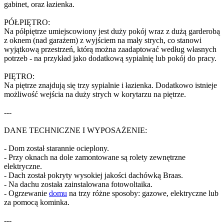
gabinet, oraz łazienka.
PÓŁPIĘTRO:
Na półpiętrze umiejscowiony jest duży pokój wraz z dużą garderobą
z oknem (nad garażem) z wyjściem na mały strych, co stanowi
wyjątkową przestrzeń, którą można zaadaptować według własnych
potrzeb - na przykład jako dodatkową sypialnię lub pokój do pracy.
PIĘTRO:
Na piętrze znajdują się trzy sypialnie i łazienka. Dodatkowo istnieje
możliwość wejścia na duży strych w korytarzu na piętrze.
---
DANE TECHNICZNE I WYPOSAŻENIE:
- Dom został starannie ocieplony.
- Przy oknach na dole zamontowane są rolety zewnętrzne
elektryczne.
- Dach został pokryty wysokiej jakości dachówką Braas.
- Na dachu została zainstalowana fotowoltaika.
- Ogrzewanie
domu
na trzy różne sposoby: gazowe, elektryczne lub
za pomocą kominka.
---