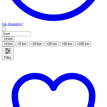
Jak działamy?
Type 2 or more characters for results.
+0 km
+0 km
+5 km
+10 km
+20 km
+50 km
+100 km
Filtry