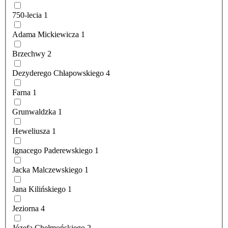
750-lecia
1
Adama Mickiewicza
1
Brzechwy
2
Dezyderego Chłapowskiego
4
Farna
1
Grunwaldzka
1
Heweliusza
1
Ignacego Paderewskiego
1
Jacka Malczewskiego
1
Jana Kilińskiego
1
Jeziorna
4
Józefa Chełmońskiego
2