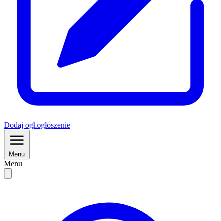
Dodaj
ogł.
ogłoszenie
Menu
Menu