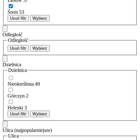
Złotów
57
Śrem
53
Usuń filtr
Wybierz
Odległość
Odległość
Usuń filtr
Wybierz
Dzielnica
Dzielnica
Nieokreślona
49
Górczyn
2
Helenki
3
Usuń filtr
Wybierz
Ulica
(najpopularniejsze)
Ulica