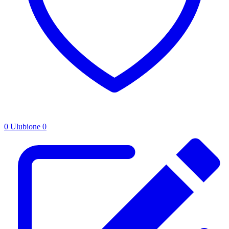
0
Ulubione
0