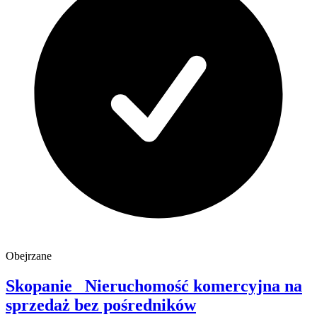
Obejrzane
Skopanie
Nieruchomość komercyjna na
sprzedaż
bez pośredników