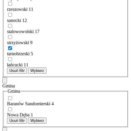
rzeszowski
11
sanocki
12
stalowowolski
17
strzyżowski
9
tarnobrzeski
5
łańcucki
11
Usuń filtr
Wybierz
Gmina
Gmina
Baranów Sandomierski
4
Nowa Dęba
1
Usuń filtr
Wybierz