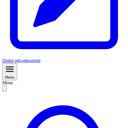
Dodaj
ogł.
ogłoszenie
Menu
Menu