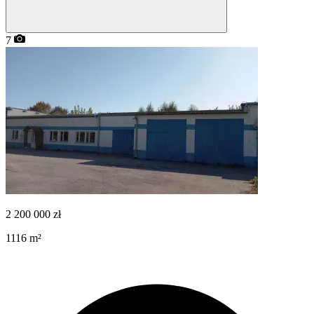
7
2 200 000
zł
1116
m²