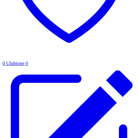
0
Ulubione
0