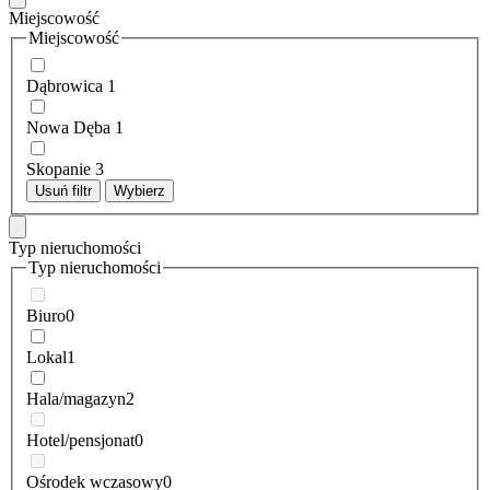
Miejscowość
Miejscowość
Dąbrowica
1
Nowa Dęba
1
Skopanie
3
Usuń filtr
Wybierz
Typ nieruchomości
Typ nieruchomości
Biuro
0
Lokal
1
Hala/magazyn
2
Hotel/pensjonat
0
Ośrodek wczasowy
0