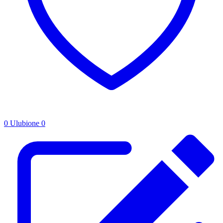
0
Ulubione
0