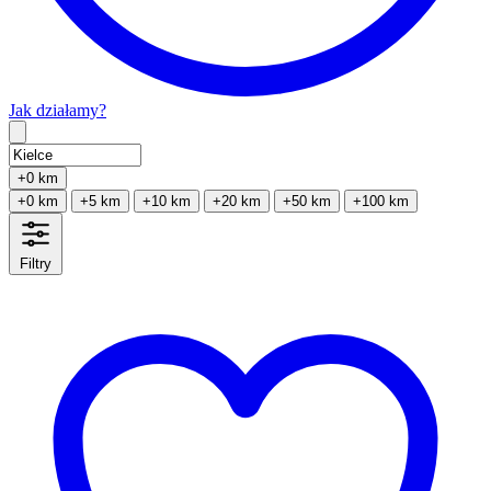
Jak działamy?
Type 2 or more characters for results.
+0 km
+0 km
+5 km
+10 km
+20 km
+50 km
+100 km
Filtry