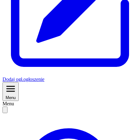
Dodaj
ogł.
ogłoszenie
Menu
Menu