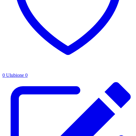
0
Ulubione
0