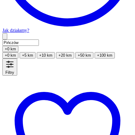
Jak działamy?
Type 2 or more characters for results.
+0 km
+0 km
+5 km
+10 km
+20 km
+50 km
+100 km
Filtry