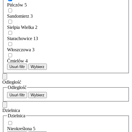
Pińczów
5
Sandomierz
3
Sielpia Wielka
2
Starachowice
13
Włoszczowa
3
Ćmielów
4
Usuń filtr
Wybierz
Odległość
Odległość
Usuń filtr
Wybierz
Dzielnica
Dzielnica
Nieokreślona
5