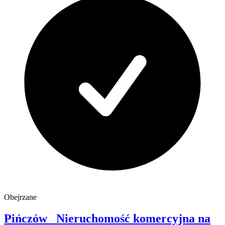
Obejrzane
Pińczów
Nieruchomość komercyjna na