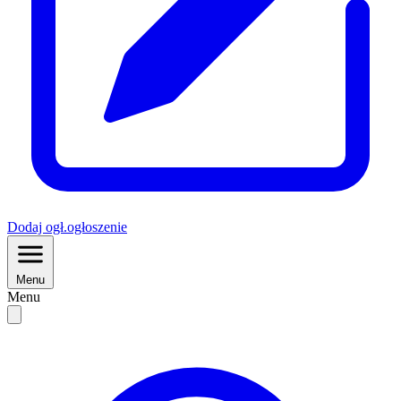
Dodaj
ogł.
ogłoszenie
Menu
Menu