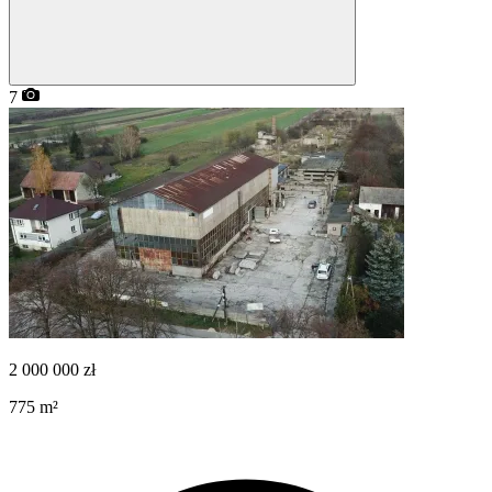
7
2 000 000
zł
775
m²