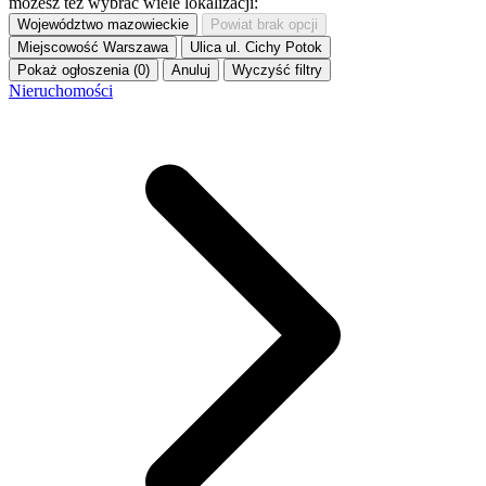
możesz też wybrać wiele lokalizacji:
Województwo
mazowieckie
Powiat
brak opcji
Miejscowość
Warszawa
Ulica
ul. Cichy Potok
Pokaż ogłoszenia (0)
Anuluj
Wyczyść filtry
Nieruchomości