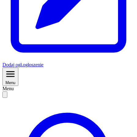
Dodaj
ogł.
ogłoszenie
Menu
Menu