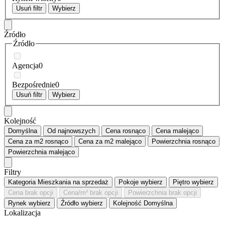
Usuń filtr
Wybierz
Źródło
Źródło
Agencja
0
Bezpośrednie
0
Usuń filtr
Wybierz
Kolejność
Domyślna
Od najnowszych
Cena
rosnąco
Cena
malejąco
Cena za m2
rosnąco
Cena za m2
malejąco
Powierzchnia
rosnąco
Powierzchnia
malejąco
Filtry
Kategoria
Mieszkania na sprzedaż
Pokoje
wybierz
Piętro
wybierz
Cena
brak opcji
Cena/m²
brak opcji
Powierzchnia
brak opcji
Rynek
wybierz
Źródło
wybierz
Kolejność
Domyślna
Lokalizacja