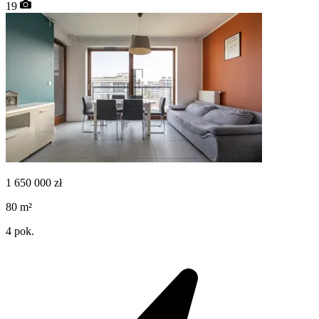
19
1 650 000
zł
80
m²
4
pok.