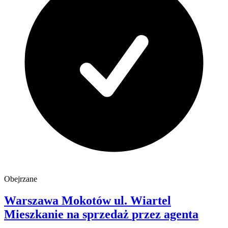
Obejrzane
Warszawa Mokotów
ul. Wiartel
Mieszkanie na sprzedaż
przez agenta