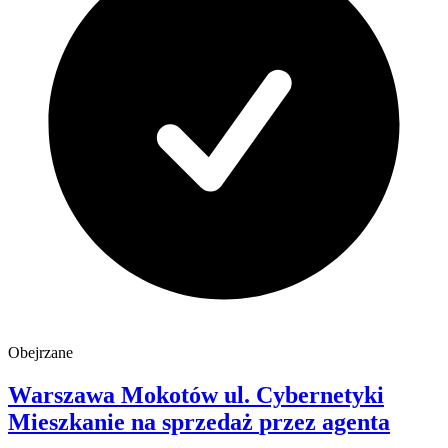
Obejrzane
Warszawa Mokotów
ul. Cybernetyki
Mieszkanie na sprzedaż
przez agenta