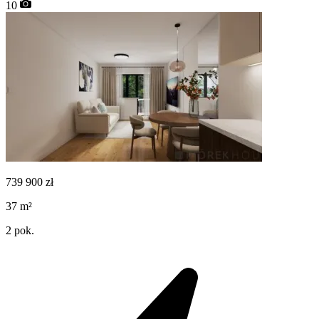
10
739 900
zł
37
m²
2
pok.