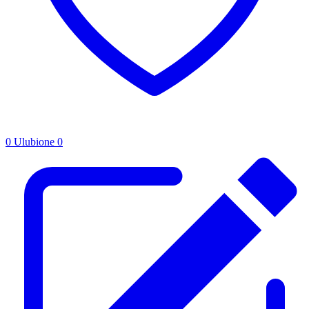
0
Ulubione
0