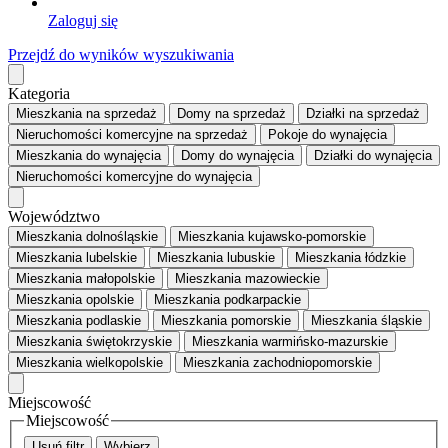
Zaloguj się
Przejdź do wyników wyszukiwania
Kategoria
Mieszkania
na sprzedaż
Domy
na sprzedaż
Działki
na sprzedaż
Nieruchomości komercyjne
na sprzedaż
Pokoje
do wynajęcia
Mieszkania
do wynajęcia
Domy
do wynajęcia
Działki
do wynajęcia
Nieruchomości komercyjne
do wynajęcia
Województwo
Mieszkania dolnośląskie
Mieszkania kujawsko-pomorskie
Mieszkania lubelskie
Mieszkania lubuskie
Mieszkania łódzkie
Mieszkania małopolskie
Mieszkania mazowieckie
Mieszkania opolskie
Mieszkania podkarpackie
Mieszkania podlaskie
Mieszkania pomorskie
Mieszkania śląskie
Mieszkania świętokrzyskie
Mieszkania warmińsko-mazurskie
Mieszkania wielkopolskie
Mieszkania zachodniopomorskie
Miejscowość
Miejscowość
Usuń filtr
Wybierz