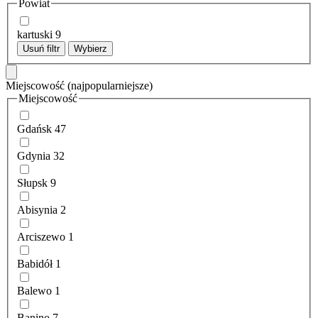
Powiat
kartuski
9
Usuń filtr
Wybierz
Miejscowość
(najpopularniejsze)
Miejscowość
Gdańsk
47
Gdynia
32
Słupsk
9
Abisynia
2
Arciszewo
1
Babidół
1
Balewo
1
Banino
7