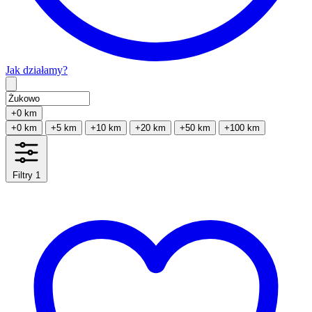
Jak działamy?
Type 2 or more characters for results.
+0 km
+0 km
+5 km
+10 km
+20 km
+50 km
+100 km
Filtry
1