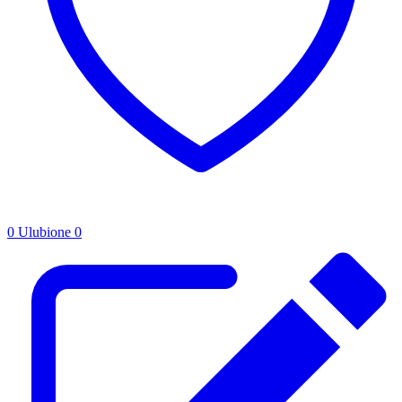
0
Ulubione
0