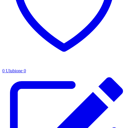
0
Ulubione
0