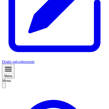
Dodaj
ogł.
ogłoszenie
Menu
Menu