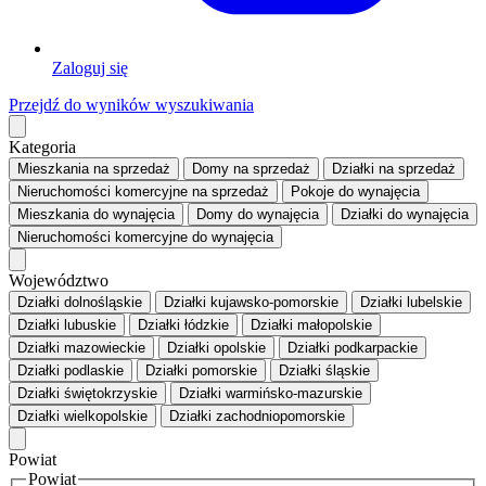
Zaloguj się
Przejdź do wyników wyszukiwania
Kategoria
Mieszkania
na sprzedaż
Domy
na sprzedaż
Działki
na sprzedaż
Nieruchomości komercyjne
na sprzedaż
Pokoje
do wynajęcia
Mieszkania
do wynajęcia
Domy
do wynajęcia
Działki
do wynajęcia
Nieruchomości komercyjne
do wynajęcia
Województwo
Działki dolnośląskie
Działki kujawsko-pomorskie
Działki lubelskie
Działki lubuskie
Działki łódzkie
Działki małopolskie
Działki mazowieckie
Działki opolskie
Działki podkarpackie
Działki podlaskie
Działki pomorskie
Działki śląskie
Działki świętokrzyskie
Działki warmińsko-mazurskie
Działki wielkopolskie
Działki zachodniopomorskie
Powiat
Powiat