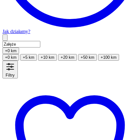
Jak działamy?
Type 2 or more characters for results.
+0 km
+0 km
+5 km
+10 km
+20 km
+50 km
+100 km
Filtry