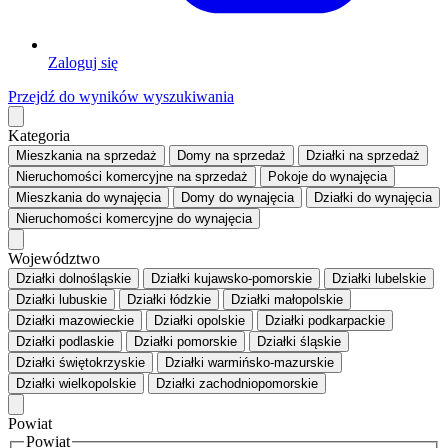
Zaloguj się
Przejdź do wyników wyszukiwania
Kategoria
Mieszkania
na sprzedaż
Domy
na sprzedaż
Działki
na sprzedaż
Nieruchomości komercyjne
na sprzedaż
Pokoje
do wynajęcia
Mieszkania
do wynajęcia
Domy
do wynajęcia
Działki
do wynajęcia
Nieruchomości komercyjne
do wynajęcia
Województwo
Działki dolnośląskie
Działki kujawsko-pomorskie
Działki lubelskie
Działki lubuskie
Działki łódzkie
Działki małopolskie
Działki mazowieckie
Działki opolskie
Działki podkarpackie
Działki podlaskie
Działki pomorskie
Działki śląskie
Działki świętokrzyskie
Działki warmińsko-mazurskie
Działki wielkopolskie
Działki zachodniopomorskie
Powiat
Powiat