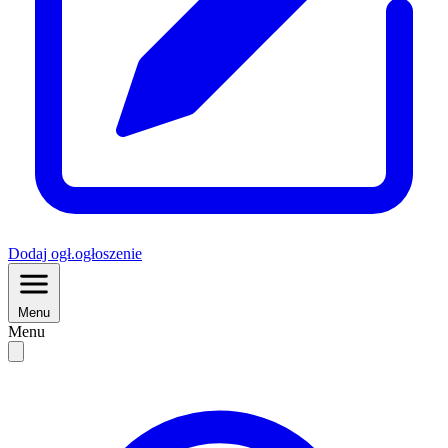
Dodaj
ogł.
ogłoszenie
Menu
Menu