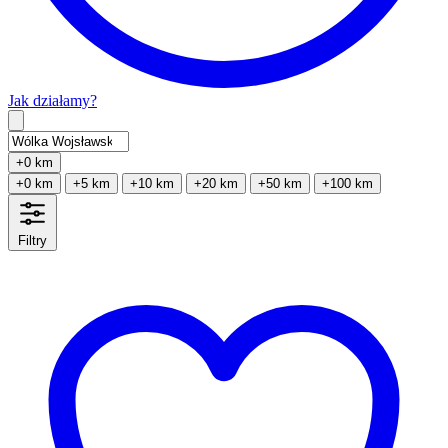
Jak działamy?
Type 2 or more characters for results.
+0 km
+0 km
+5 km
+10 km
+20 km
+50 km
+100 km
Filtry