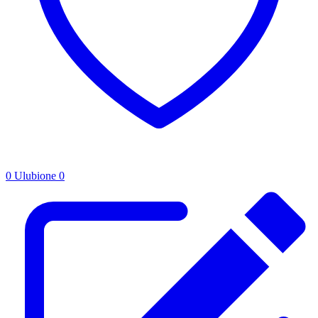
0
Ulubione
0