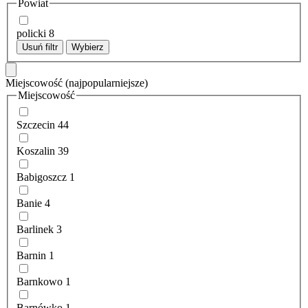
Powiat
policki
8
Usuń filtr
Wybierz
Miejscowość
(najpopularniejsze)
Miejscowość
Szczecin
44
Koszalin
39
Babigoszcz
1
Banie
4
Barlinek
3
Barnin
1
Barnkowo
1
Barnówko
1