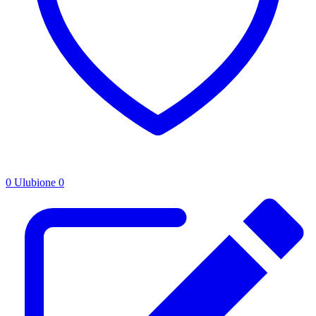
0
Ulubione
0