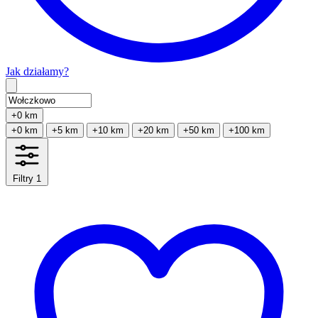
Jak działamy?
Type 2 or more characters for results.
+0 km
+0 km
+5 km
+10 km
+20 km
+50 km
+100 km
Filtry
1