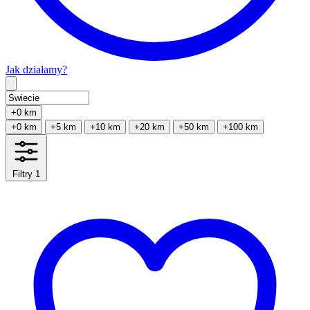
Jak działamy?
Type 2 or more characters for results.
+0 km
+0 km
+5 km
+10 km
+20 km
+50 km
+100 km
Filtry
1