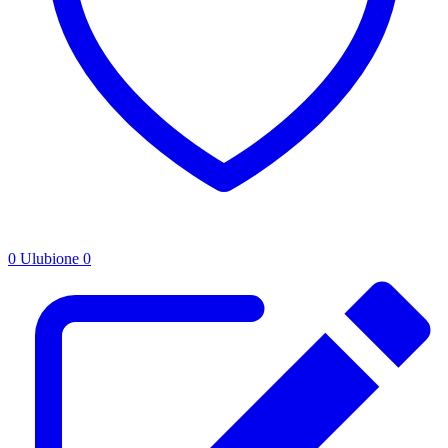
0
Ulubione
0