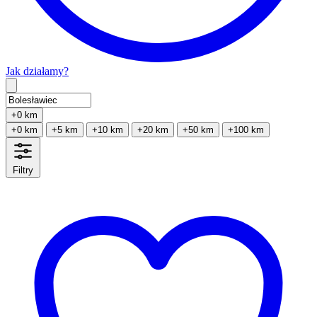
Jak działamy?
Type 2 or more characters for results.
+0 km
+0 km
+5 km
+10 km
+20 km
+50 km
+100 km
Filtry