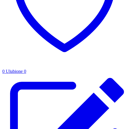
0
Ulubione
0