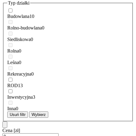
Typ działki
Budowlana
10
Rolno-budowlana
0
Siedliskowa
0
Rolna
0
Leśna
0
Rekreacyjna
0
ROD
13
Inwestycyjna
3
Inna
0
Usuń filtr
Wybierz
Cena
[zł]