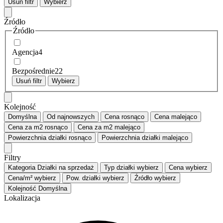
Usuń filtr
Wybierz
Źródło
Źródło
Agencja
4
Bezpośrednie
22
Usuń filtr
Wybierz
Kolejność
Domyślna
Od najnowszych
Cena
rosnąco
Cena
malejąco
Cena za m2
rosnąco
Cena za m2
malejąco
Powierzchnia działki
rosnąco
Powierzchnia działki
malejąco
Filtry
Kategoria
Działki na sprzedaż
Typ działki
wybierz
Cena
wybierz
Cena/m²
wybierz
Pow. działki
wybierz
Źródło
wybierz
Kolejność
Domyślna
Lokalizacja