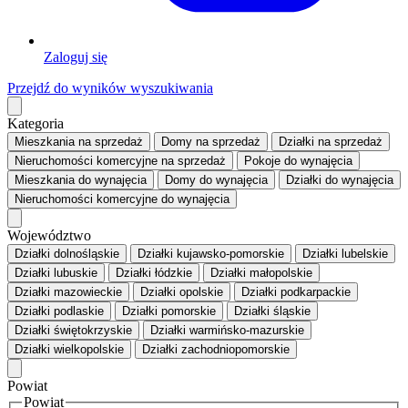
Zaloguj się
Przejdź do wyników wyszukiwania
Kategoria
Mieszkania
na sprzedaż
Domy
na sprzedaż
Działki
na sprzedaż
Nieruchomości komercyjne
na sprzedaż
Pokoje
do wynajęcia
Mieszkania
do wynajęcia
Domy
do wynajęcia
Działki
do wynajęcia
Nieruchomości komercyjne
do wynajęcia
Województwo
Działki dolnośląskie
Działki kujawsko-pomorskie
Działki lubelskie
Działki lubuskie
Działki łódzkie
Działki małopolskie
Działki mazowieckie
Działki opolskie
Działki podkarpackie
Działki podlaskie
Działki pomorskie
Działki śląskie
Działki świętokrzyskie
Działki warmińsko-mazurskie
Działki wielkopolskie
Działki zachodniopomorskie
Powiat
Powiat