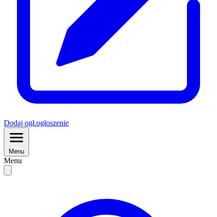
Dodaj
ogł.
ogłoszenie
Menu
Menu