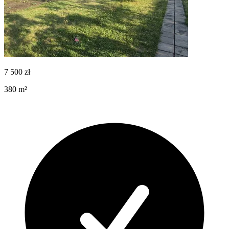
7 500
zł
380
m²