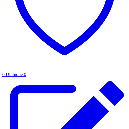
0
Ulubione
0