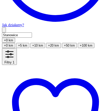
Jak działamy?
Type 2 or more characters for results.
+0 km
+0 km
+5 km
+10 km
+20 km
+50 km
+100 km
Filtry
1