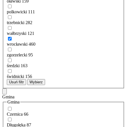
oławski
159
polkowicki
111
trzebnicki
282
wałbrzyski
121
wrocławski
460
zgorzelecki
95
średzki
163
świdnicki
156
Usuń filtr
Wybierz
Gmina
Gmina
Czernica
66
Długołęka
87