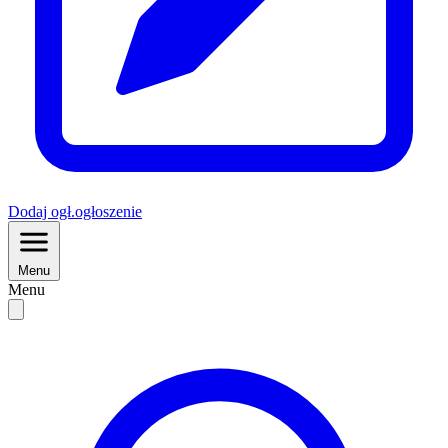
Dodaj
ogł.
ogłoszenie
Menu
Menu