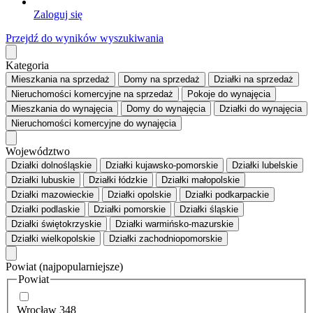
Zaloguj się
Przejdź do wyników wyszukiwania
Kategoria
Mieszkania
na sprzedaż
Domy
na sprzedaż
Działki
na sprzedaż
Nieruchomości komercyjne
na sprzedaż
Pokoje
do wynajęcia
Mieszkania
do wynajęcia
Domy
do wynajęcia
Działki
do wynajęcia
Nieruchomości komercyjne
do wynajęcia
Województwo
Działki dolnośląskie
Działki kujawsko-pomorskie
Działki lubelskie
Działki lubuskie
Działki łódzkie
Działki małopolskie
Działki mazowieckie
Działki opolskie
Działki podkarpackie
Działki podlaskie
Działki pomorskie
Działki śląskie
Działki świętokrzyskie
Działki warmińsko-mazurskie
Działki wielkopolskie
Działki zachodniopomorskie
Powiat
(najpopularniejsze)
Powiat
Wrocław
348