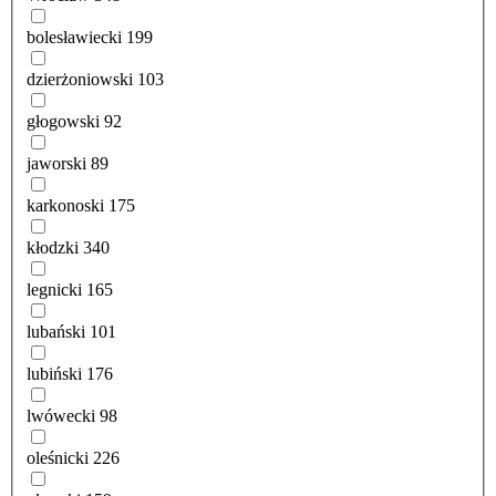
bolesławiecki
199
dzierżoniowski
103
głogowski
92
jaworski
89
karkonoski
175
kłodzki
340
legnicki
165
lubański
101
lubiński
176
lwówecki
98
oleśnicki
226