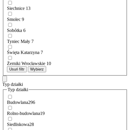
Siechnice
13
Smolec
9
Sobótka
6
Tyniec Mały
7
Święta Katarzyna
7
Żerniki Wrocławskie
10
Usuń filtr
Wybierz
Typ działki
Typ działki
Budowlana
296
Rolno-budowlana
19
Siedliskowa
28