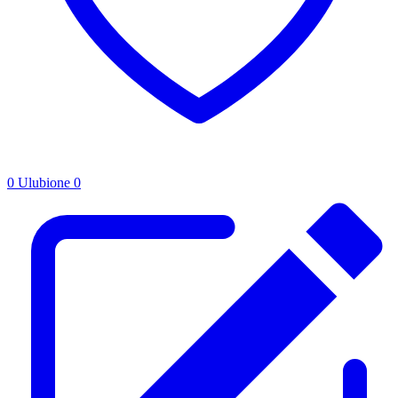
0
Ulubione
0