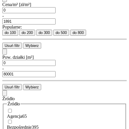
Cena/m²
[zł/m²]
-
Popularne:
do 100
do 200
do 300
do 500
do 800
Usuń filtr
Wybierz
Pow. działki
[m²]
-
Usuń filtr
Wybierz
Źródło
Źródło
Agencja
65
Bezpośrednie
395