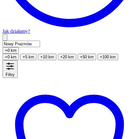
Jak działamy?
Type 2 or more characters for results.
+0 km
+0 km
+5 km
+10 km
+20 km
+50 km
+100 km
Filtry