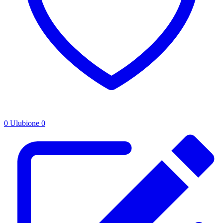
0
Ulubione
0