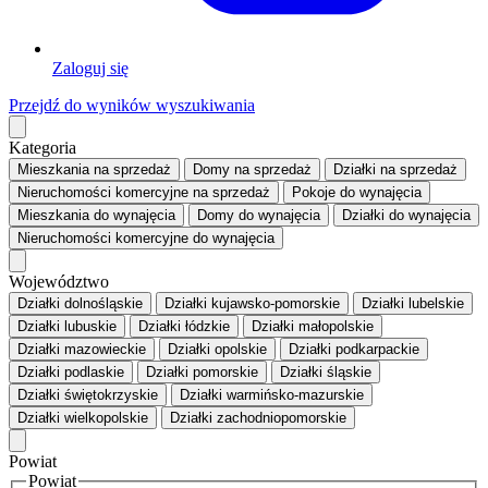
Zaloguj się
Przejdź do wyników wyszukiwania
Kategoria
Mieszkania
na sprzedaż
Domy
na sprzedaż
Działki
na sprzedaż
Nieruchomości komercyjne
na sprzedaż
Pokoje
do wynajęcia
Mieszkania
do wynajęcia
Domy
do wynajęcia
Działki
do wynajęcia
Nieruchomości komercyjne
do wynajęcia
Województwo
Działki dolnośląskie
Działki kujawsko-pomorskie
Działki lubelskie
Działki lubuskie
Działki łódzkie
Działki małopolskie
Działki mazowieckie
Działki opolskie
Działki podkarpackie
Działki podlaskie
Działki pomorskie
Działki śląskie
Działki świętokrzyskie
Działki warmińsko-mazurskie
Działki wielkopolskie
Działki zachodniopomorskie
Powiat
Powiat