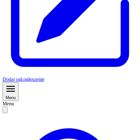
Dodaj
ogł.
ogłoszenie
Menu
Menu