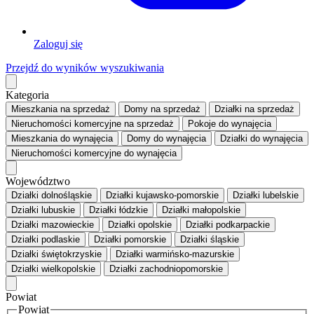
Zaloguj się
Przejdź do wyników wyszukiwania
Kategoria
Mieszkania
na sprzedaż
Domy
na sprzedaż
Działki
na sprzedaż
Nieruchomości komercyjne
na sprzedaż
Pokoje
do wynajęcia
Mieszkania
do wynajęcia
Domy
do wynajęcia
Działki
do wynajęcia
Nieruchomości komercyjne
do wynajęcia
Województwo
Działki dolnośląskie
Działki kujawsko-pomorskie
Działki lubelskie
Działki lubuskie
Działki łódzkie
Działki małopolskie
Działki mazowieckie
Działki opolskie
Działki podkarpackie
Działki podlaskie
Działki pomorskie
Działki śląskie
Działki świętokrzyskie
Działki warmińsko-mazurskie
Działki wielkopolskie
Działki zachodniopomorskie
Powiat
Powiat