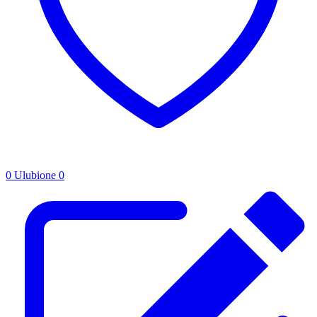
0
Ulubione
0