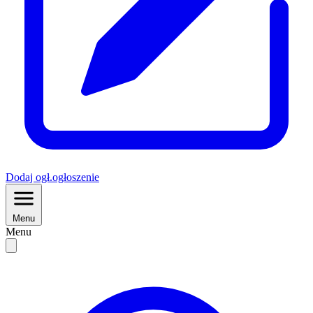
Dodaj
ogł.
ogłoszenie
Menu
Menu