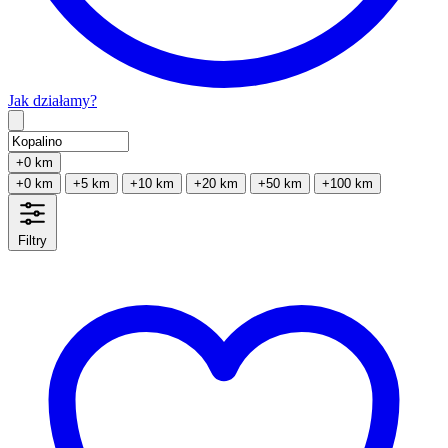
Jak działamy?
Type 2 or more characters for results.
+0 km
+0 km
+5 km
+10 km
+20 km
+50 km
+100 km
Filtry