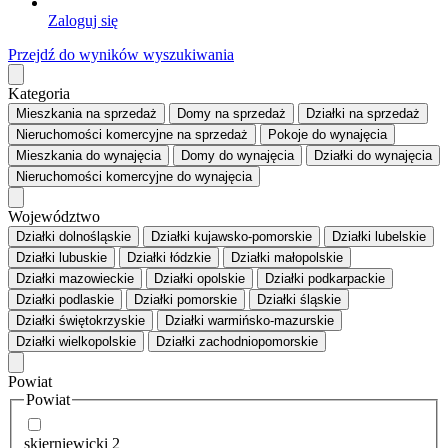
Zaloguj się
Przejdź do wyników wyszukiwania
Kategoria
Mieszkania
na sprzedaż
Domy
na sprzedaż
Działki
na sprzedaż
Nieruchomości komercyjne
na sprzedaż
Pokoje
do wynajęcia
Mieszkania
do wynajęcia
Domy
do wynajęcia
Działki
do wynajęcia
Nieruchomości komercyjne
do wynajęcia
Województwo
Działki dolnośląskie
Działki kujawsko-pomorskie
Działki lubelskie
Działki lubuskie
Działki łódzkie
Działki małopolskie
Działki mazowieckie
Działki opolskie
Działki podkarpackie
Działki podlaskie
Działki pomorskie
Działki śląskie
Działki świętokrzyskie
Działki warmińsko-mazurskie
Działki wielkopolskie
Działki zachodniopomorskie
Powiat
Powiat
skierniewicki
2