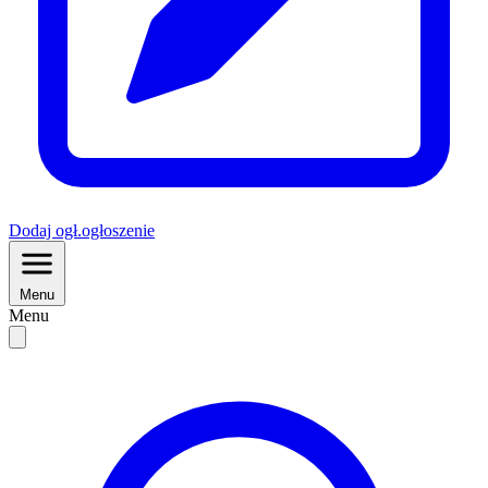
Dodaj
ogł.
ogłoszenie
Menu
Menu