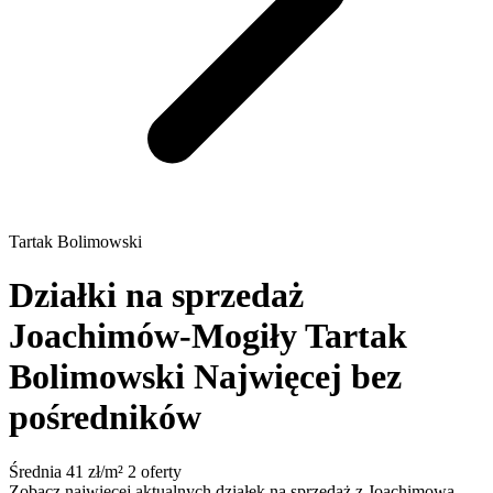
Tartak Bolimowski
Działki na sprzedaż
Joachimów-Mogiły Tartak
Bolimowski
Najwięcej bez
pośredników
Średnia 41 zł/m²
2 oferty
Zobacz najwięcej aktualnych działek na sprzedaż z Joachimowa-