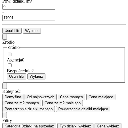
Pow. działki
[m²]
-
Usuń filtr
Wybierz
Źródło
Źródło
Agencja
0
Bezpośrednie
2
Usuń filtr
Wybierz
Kolejność
Domyślna
Od najnowszych
Cena
rosnąco
Cena
malejąco
Cena za m2
rosnąco
Cena za m2
malejąco
Powierzchnia działki
rosnąco
Powierzchnia działki
malejąco
Filtry
Kategoria
Działki na sprzedaż
Typ działki
wybierz
Cena
wybierz