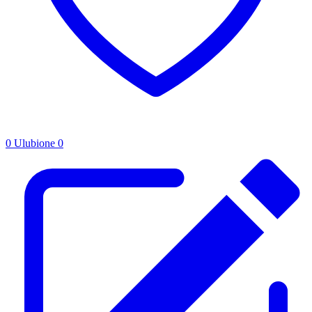
0
Ulubione
0