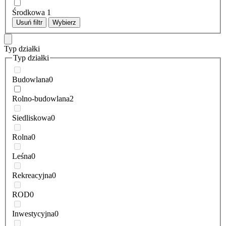
Środkowa
1
Usuń filtr
Wybierz
Typ działki
Typ działki
Budowlana
0
Rolno-budowlana
2
Siedliskowa
0
Rolna
0
Leśna
0
Rekreacyjna
0
ROD
0
Inwestycyjna
0