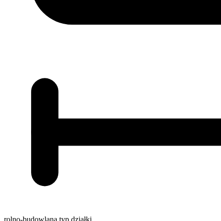
rolno-budowlana
typ działki