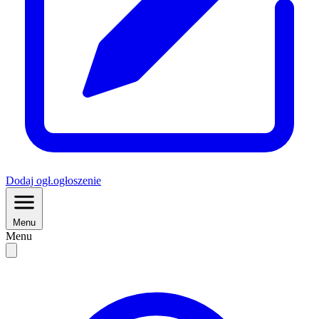
Dodaj
ogł.
ogłoszenie
Menu
Menu