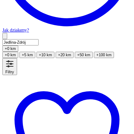
Jak działamy?
Type 2 or more characters for results.
+0 km
+0 km
+5 km
+10 km
+20 km
+50 km
+100 km
Filtry