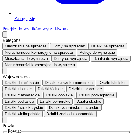
Zaloguj się
Przejdź do wyników wyszukiwania
Kategoria
Mieszkania
na sprzedaż
Domy
na sprzedaż
Działki
na sprzedaż
Nieruchomości komercyjne
na sprzedaż
Pokoje
do wynajęcia
Mieszkania
do wynajęcia
Domy
do wynajęcia
Działki
do wynajęcia
Nieruchomości komercyjne
do wynajęcia
Województwo
Działki dolnośląskie
Działki kujawsko-pomorskie
Działki lubelskie
Działki lubuskie
Działki łódzkie
Działki małopolskie
Działki mazowieckie
Działki opolskie
Działki podkarpackie
Działki podlaskie
Działki pomorskie
Działki śląskie
Działki świętokrzyskie
Działki warmińsko-mazurskie
Działki wielkopolskie
Działki zachodniopomorskie
Powiat
Powiat