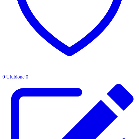
0
Ulubione
0