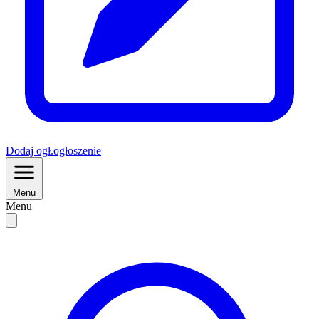
Dodaj
ogł.
ogłoszenie
Menu
Menu