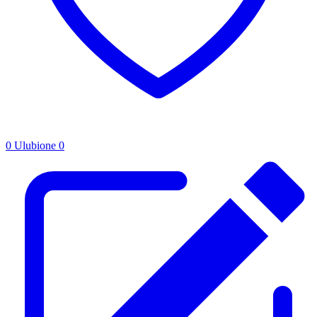
0
Ulubione
0