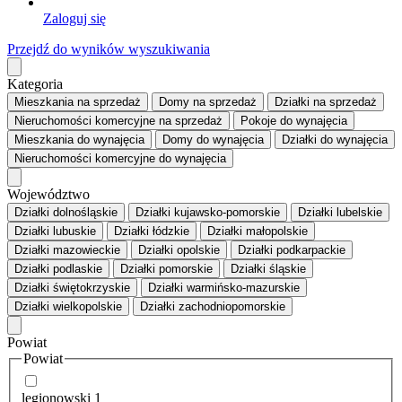
Zaloguj się
Przejdź do wyników wyszukiwania
Kategoria
Mieszkania
na sprzedaż
Domy
na sprzedaż
Działki
na sprzedaż
Nieruchomości komercyjne
na sprzedaż
Pokoje
do wynajęcia
Mieszkania
do wynajęcia
Domy
do wynajęcia
Działki
do wynajęcia
Nieruchomości komercyjne
do wynajęcia
Województwo
Działki dolnośląskie
Działki kujawsko-pomorskie
Działki lubelskie
Działki lubuskie
Działki łódzkie
Działki małopolskie
Działki mazowieckie
Działki opolskie
Działki podkarpackie
Działki podlaskie
Działki pomorskie
Działki śląskie
Działki świętokrzyskie
Działki warmińsko-mazurskie
Działki wielkopolskie
Działki zachodniopomorskie
Powiat
Powiat
legionowski
1