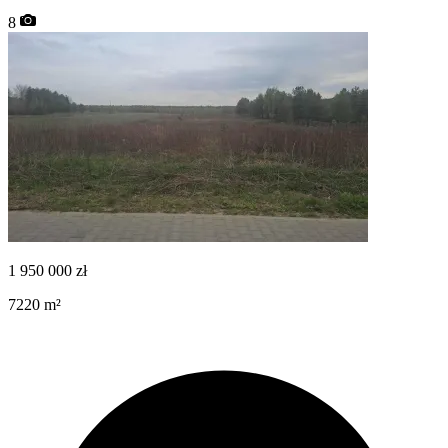
8
1 950 000
zł
7220
m²