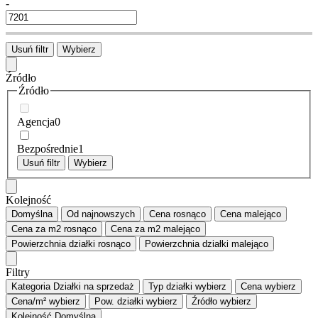
-
Usuń filtr
Wybierz
Źródło
Źródło
Agencja
0
Bezpośrednie
1
Usuń filtr
Wybierz
Kolejność
Domyślna
Od najnowszych
Cena
rosnąco
Cena
malejąco
Cena za m2
rosnąco
Cena za m2
malejąco
Powierzchnia działki
rosnąco
Powierzchnia działki
malejąco
Filtry
Kategoria
Działki na sprzedaż
Typ działki
wybierz
Cena
wybierz
Cena/m²
wybierz
Pow. działki
wybierz
Źródło
wybierz
Kolejność
Domyślna