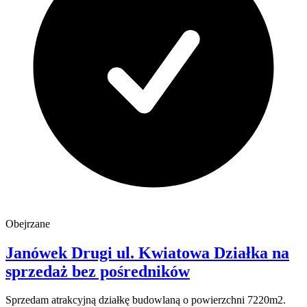
Obejrzane
Janówek Drugi
ul. Kwiatowa
Działka na
sprzedaż
bez pośredników
Sprzedam atrakcyjną działkę budowlaną o powierzchni 7220m2.