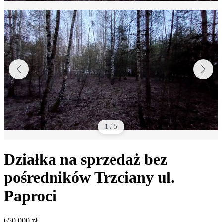
1
/
5
Działka na sprzedaż bez
pośredników
Trzciany
ul.
Paproci
650 000
zł