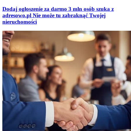
Dodaj ogłoszenie za darmo
3 mln osób szuka z
adresowo
.
pl
Nie może tu zabraknąć
Twojej
nieruchomości