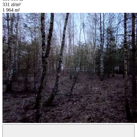
331
zł/m²
1 964
m²