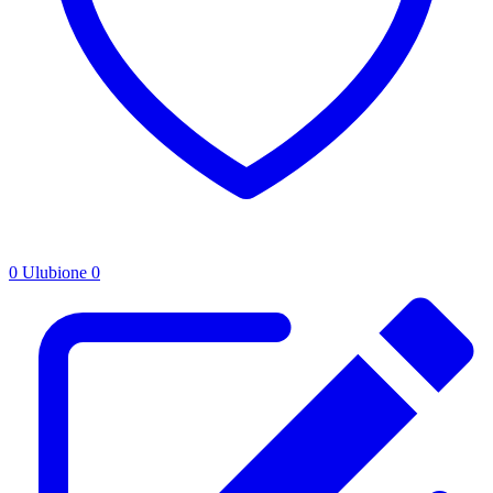
0
Ulubione
0