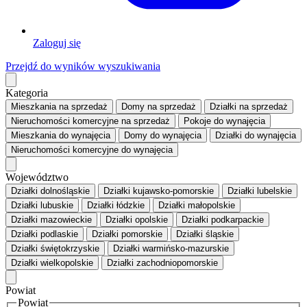
Zaloguj się
Przejdź do wyników wyszukiwania
Kategoria
Mieszkania
na sprzedaż
Domy
na sprzedaż
Działki
na sprzedaż
Nieruchomości komercyjne
na sprzedaż
Pokoje
do wynajęcia
Mieszkania
do wynajęcia
Domy
do wynajęcia
Działki
do wynajęcia
Nieruchomości komercyjne
do wynajęcia
Województwo
Działki dolnośląskie
Działki kujawsko-pomorskie
Działki lubelskie
Działki lubuskie
Działki łódzkie
Działki małopolskie
Działki mazowieckie
Działki opolskie
Działki podkarpackie
Działki podlaskie
Działki pomorskie
Działki śląskie
Działki świętokrzyskie
Działki warmińsko-mazurskie
Działki wielkopolskie
Działki zachodniopomorskie
Powiat
Powiat