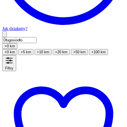
Jak działamy?
Type 2 or more characters for results.
+0 km
+0 km
+5 km
+10 km
+20 km
+50 km
+100 km
Filtry