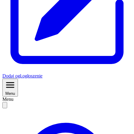
Dodaj
ogł.
ogłoszenie
Menu
Menu