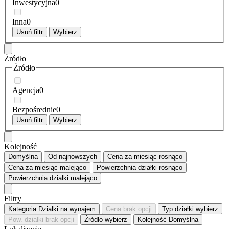
Inwestycyjna
0
Inna
0
Usuń filtr
Wybierz
Źródło
Źródło
Agencja
0
Bezpośrednie
0
Usuń filtr
Wybierz
Kolejność
Domyślna
Od najnowszych
Cena za miesiąc
rosnąco
Cena za miesiąc
malejąco
Powierzchnia działki
rosnąco
Powierzchnia działki
malejąco
Filtry
Kategoria
Działki na wynajem
Cena
brak opcji
Typ działki
wybierz
Pow. działki
brak opcji
Źródło
wybierz
Kolejność
Domyślna