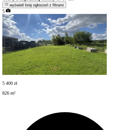
wyświetl listę ogłoszeń z filtrami
5
5 400
zł
826
m²