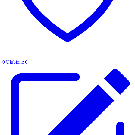
0
Ulubione
0