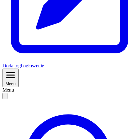
Dodaj
ogł.
ogłoszenie
Menu
Menu