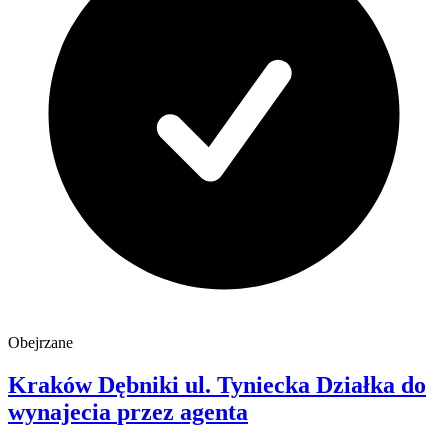
Obejrzane
Kraków Dębniki
ul. Tyniecka
Działka do
wynajecia
przez agenta