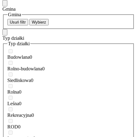
Gmina
Gmina
Usuń filtr
Wybierz
Typ działki
Typ działki
Budowlana
0
Rolno-budowlana
0
Siedliskowa
0
Rolna
0
Leśna
0
Rekreacyjna
0
ROD
0