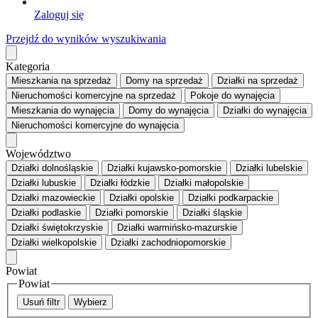
Zaloguj się
Przejdź do wyników wyszukiwania
Kategoria
Mieszkania
na sprzedaż
Domy
na sprzedaż
Działki
na sprzedaż
Nieruchomości komercyjne
na sprzedaż
Pokoje
do wynajęcia
Mieszkania
do wynajęcia
Domy
do wynajęcia
Działki
do wynajęcia
Nieruchomości komercyjne
do wynajęcia
Województwo
Działki dolnośląskie
Działki kujawsko-pomorskie
Działki lubelskie
Działki lubuskie
Działki łódzkie
Działki małopolskie
Działki mazowieckie
Działki opolskie
Działki podkarpackie
Działki podlaskie
Działki pomorskie
Działki śląskie
Działki świętokrzyskie
Działki warmińsko-mazurskie
Działki wielkopolskie
Działki zachodniopomorskie
Powiat
Powiat
Usuń filtr
Wybierz