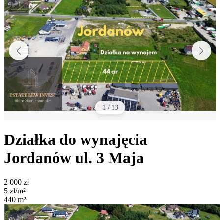
1
/
13
Działka do wynajęcia
Jordanów
ul. 3 Maja
2 000
zł
5
zł/m²
440
m²