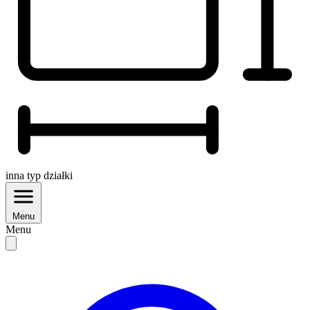
inna
typ działki
Menu
Menu