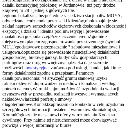
działki komercyjnej położonej w Jordanowie, tuż przy drodze
krajowej nr 28 ? jednej z głównych tras
regionu.Lokalizacjabezpośrednie sąsiedztwo stacji paliw MOYA,
odwiedzanej codziennie przez setki klientów,obok znajduje się
zakład naprawy samochodów ciężarowych,doskonała widoczność i
ekspozycja działki ? idealna pod inwestycję i prowadzenie
działalności gospodarczej.Przeznaczenie terenuZgodnie z
miejscowym planem zagospodarowania przestrzennego (symbol
MU11):podstawowe przeznaczenie ? zabudowa mieszkaniowa i
usługowa,dopuszcza się prowadzenie nieuciążliwej działalności
gospodarczej, budowę garaży, budynków gospodarczych,
parkingów oraz dróg wewnętrznych,działka daje szerokie
możliwości
inwestycyjne
, zarówno pod usługi, handel, jak i inne
formy działalności zgodne z przepisami.Parametry
działkipowierzchnia: 44 ary,część gruntu stanowią użytki
rolne,możliwość doprowadzenia mediów i kanalizacji według
potrzeb najemcyWarunki najmumożliwość uzgodnienia wakacji
czynszowych w przypadku realizacji inwestycji wymagających
nakładów,właściciel preferuje umowy
długoterminowe.KontaktZapraszam do kontaktu w celu uzyskania
szczegółowych informacji i ustalenia warunków.Skontaktuj się -
KonradOgłoszenie nie stanowi oferty w rozumieniu Kodeksu
cywilnego. Przy najmie tej nieruchomości może obowiązywać
prowizja ? więcej informacji w biurze.