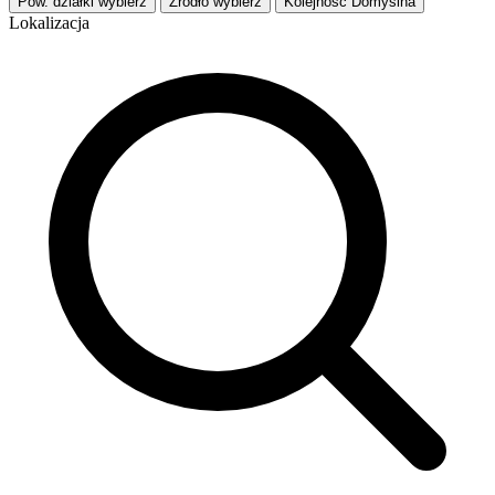
Pow. działki
wybierz
Źródło
wybierz
Kolejność
Domyślna
Lokalizacja