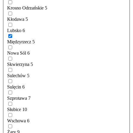
Krosno Odrzańskie
5
Kłodawa
5
Lubsko
6
Międzyrzecz
5
Nowa Sól
6
Skwierzyna
5
Sulechów
5
Sulęcin
6
Szprotawa
7
Słubice
10
Wschowa
6
Żary
9