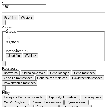
-
Usuń filtr
Wybierz
Źródło
Źródło
Agencja
0
Bezpośrednie
5
Usuń filtr
Wybierz
Kolejność
Domyślna
Od najnowszych
Cena
rosnąco
Cena
malejąco
Cena za m2
rosnąco
Cena za m2
malejąco
Powierzchnia
rosnąco
Powierzchnia
malejąco
Filtry
Kategoria
Domy na sprzedaż
Typ budynku
wybierz
Cena
wybierz
Cena/m²
wybierz
Powierzchnia
wybierz
Rynek
wybierz