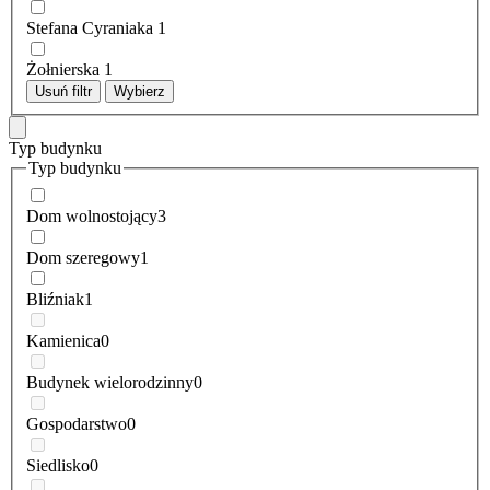
Stefana Cyraniaka
1
Żołnierska
1
Usuń filtr
Wybierz
Typ budynku
Typ budynku
Dom wolnostojący
3
Dom szeregowy
1
Bliźniak
1
Kamienica
0
Budynek wielorodzinny
0
Gospodarstwo
0
Siedlisko
0