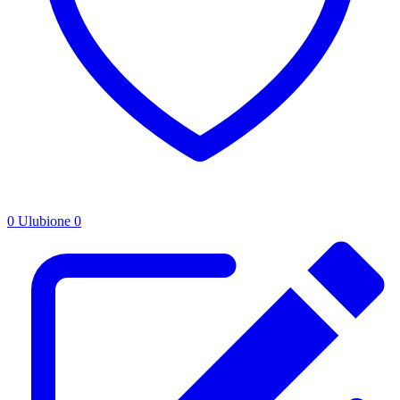
0
Ulubione
0