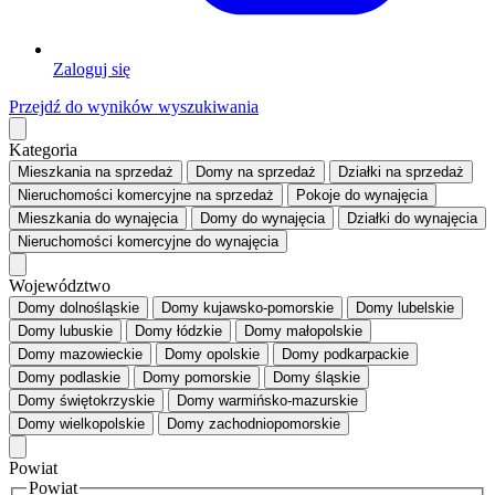
Zaloguj się
Przejdź do wyników wyszukiwania
Kategoria
Mieszkania
na sprzedaż
Domy
na sprzedaż
Działki
na sprzedaż
Nieruchomości komercyjne
na sprzedaż
Pokoje
do wynajęcia
Mieszkania
do wynajęcia
Domy
do wynajęcia
Działki
do wynajęcia
Nieruchomości komercyjne
do wynajęcia
Województwo
Domy dolnośląskie
Domy kujawsko-pomorskie
Domy lubelskie
Domy lubuskie
Domy łódzkie
Domy małopolskie
Domy mazowieckie
Domy opolskie
Domy podkarpackie
Domy podlaskie
Domy pomorskie
Domy śląskie
Domy świętokrzyskie
Domy warmińsko-mazurskie
Domy wielkopolskie
Domy zachodniopomorskie
Powiat
Powiat