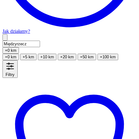
Jak działamy?
Type 2 or more characters for results.
+0 km
+0 km
+5 km
+10 km
+20 km
+50 km
+100 km
Filtry