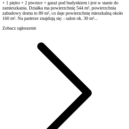
+ 1 piętro + 2 piwnice + garaż pod budynkiem i jest w stanie do
zamieszkania. Działka ma powierzchnię 544 m², powierzchnia
zabudowy domu to 89 m², co daje powierzchnię mieszkalną około
160 m². Na parterze znajdują się: - salon ok. 30 m²...
Zobacz ogłoszenie