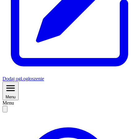
Dodaj
ogł.
ogłoszenie
Menu
Menu