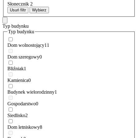
Słonecznik
2
Usuń filtr
Wybierz
Typ budynku
Typ budynku
Dom wolnostojący
11
Dom szeregowy
0
Bliźniak
1
Kamienica
0
Budynek wielorodzinny
1
Gospodarstwo
0
Siedlisko
2
Dom letniskowy
8