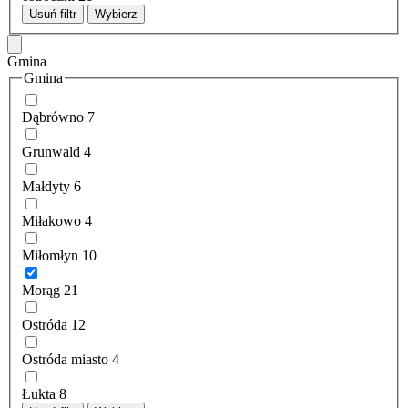
Usuń filtr
Wybierz
Gmina
Gmina
Dąbrówno
7
Grunwald
4
Małdyty
6
Miłakowo
4
Miłomłyn
10
Morąg
21
Ostróda
12
Ostróda miasto
4
Łukta
8