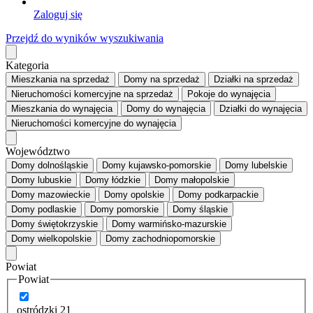
Zaloguj się
Przejdź do wyników wyszukiwania
Kategoria
Mieszkania
na sprzedaż
Domy
na sprzedaż
Działki
na sprzedaż
Nieruchomości komercyjne
na sprzedaż
Pokoje
do wynajęcia
Mieszkania
do wynajęcia
Domy
do wynajęcia
Działki
do wynajęcia
Nieruchomości komercyjne
do wynajęcia
Województwo
Domy dolnośląskie
Domy kujawsko-pomorskie
Domy lubelskie
Domy lubuskie
Domy łódzkie
Domy małopolskie
Domy mazowieckie
Domy opolskie
Domy podkarpackie
Domy podlaskie
Domy pomorskie
Domy śląskie
Domy świętokrzyskie
Domy warmińsko-mazurskie
Domy wielkopolskie
Domy zachodniopomorskie
Powiat
Powiat
ostródzki
21