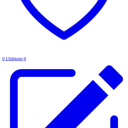
0
Ulubione
0