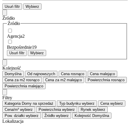
Usuń filtr
Wybierz
Źródło
Źródło
Agencja
2
Bezpośrednie
19
Usuń filtr
Wybierz
Kolejność
Domyślna
Od najnowszych
Cena
rosnąco
Cena
malejąco
Cena za m2
rosnąco
Cena za m2
malejąco
Powierzchnia
rosnąco
Powierzchnia
malejąco
Filtry
Kategoria
Domy na sprzedaż
Typ budynku
wybierz
Cena
wybierz
Cena/m²
wybierz
Powierzchnia
wybierz
Rynek
wybierz
Pow. działki
wybierz
Źródło
wybierz
Kolejność
Domyślna
Lokalizacja