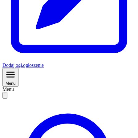
Dodaj
ogł.
ogłoszenie
Menu
Menu