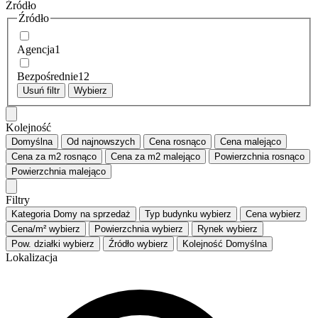
Źródło
Źródło
Agencja
1
Bezpośrednie
12
Usuń filtr
Wybierz
Kolejność
Domyślna
Od najnowszych
Cena
rosnąco
Cena
malejąco
Cena za m2
rosnąco
Cena za m2
malejąco
Powierzchnia
rosnąco
Powierzchnia
malejąco
Filtry
Kategoria
Domy na sprzedaż
Typ budynku
wybierz
Cena
wybierz
Cena/m²
wybierz
Powierzchnia
wybierz
Rynek
wybierz
Pow. działki
wybierz
Źródło
wybierz
Kolejność
Domyślna
Lokalizacja