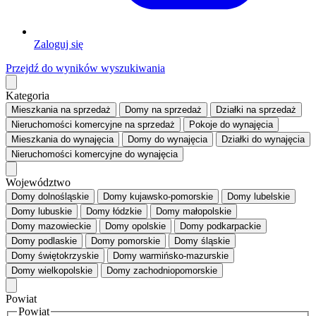
Zaloguj się
Przejdź do wyników wyszukiwania
Kategoria
Mieszkania
na sprzedaż
Domy
na sprzedaż
Działki
na sprzedaż
Nieruchomości komercyjne
na sprzedaż
Pokoje
do wynajęcia
Mieszkania
do wynajęcia
Domy
do wynajęcia
Działki
do wynajęcia
Nieruchomości komercyjne
do wynajęcia
Województwo
Domy dolnośląskie
Domy kujawsko-pomorskie
Domy lubelskie
Domy lubuskie
Domy łódzkie
Domy małopolskie
Domy mazowieckie
Domy opolskie
Domy podkarpackie
Domy podlaskie
Domy pomorskie
Domy śląskie
Domy świętokrzyskie
Domy warmińsko-mazurskie
Domy wielkopolskie
Domy zachodniopomorskie
Powiat
Powiat