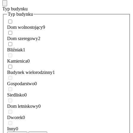
Typ budynku
Typ budynku
Dom wolnostojący
9
Dom szeregowy
2
Bliźniak
1
Kamienica
0
Budynek wielorodzinny
1
Gospodarstwo
0
Siedlisko
0
Dom letniskowy
0
Dworek
0
Inny
0