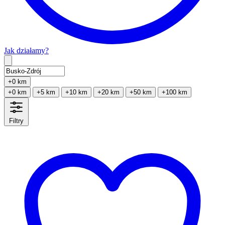
Jak działamy?
Type 2 or more characters for results.
+0 km
+0 km
+5 km
+10 km
+20 km
+50 km
+100 km
Filtry