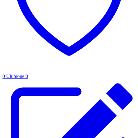
0
Ulubione
0