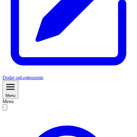
Dodaj
ogł.
ogłoszenie
Menu
Menu