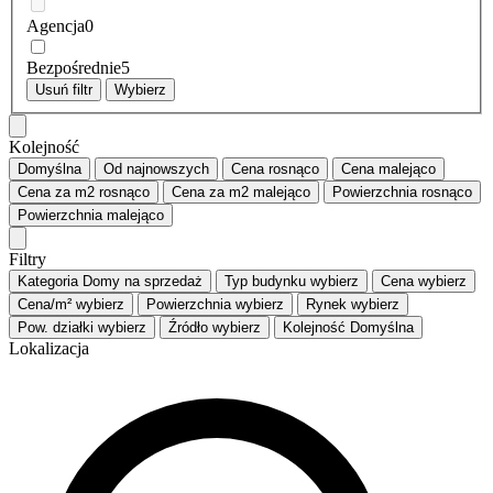
Agencja
0
Bezpośrednie
5
Usuń filtr
Wybierz
Kolejność
Domyślna
Od najnowszych
Cena
rosnąco
Cena
malejąco
Cena za m2
rosnąco
Cena za m2
malejąco
Powierzchnia
rosnąco
Powierzchnia
malejąco
Filtry
Kategoria
Domy na sprzedaż
Typ budynku
wybierz
Cena
wybierz
Cena/m²
wybierz
Powierzchnia
wybierz
Rynek
wybierz
Pow. działki
wybierz
Źródło
wybierz
Kolejność
Domyślna
Lokalizacja