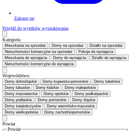
Zaloguj się
Przejdź do wyników wyszukiwania
Kategoria
Mieszkania
na sprzedaż
Domy
na sprzedaż
Działki
na sprzedaż
Nieruchomości komercyjne
na sprzedaż
Pokoje
do wynajęcia
Mieszkania
do wynajęcia
Domy
do wynajęcia
Działki
do wynajęcia
Nieruchomości komercyjne
do wynajęcia
Województwo
Domy dolnośląskie
Domy kujawsko-pomorskie
Domy lubelskie
Domy lubuskie
Domy łódzkie
Domy małopolskie
Domy mazowieckie
Domy opolskie
Domy podkarpackie
Domy podlaskie
Domy pomorskie
Domy śląskie
Domy świętokrzyskie
Domy warmińsko-mazurskie
Domy wielkopolskie
Domy zachodniopomorskie
Powiat
Powiat