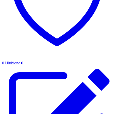
0
Ulubione
0