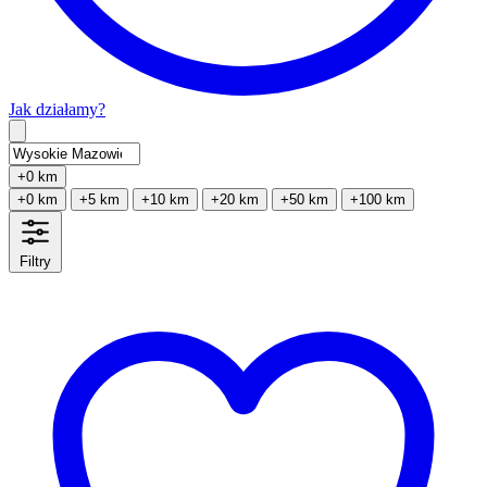
Jak działamy?
Type 2 or more characters for results.
+0 km
+0 km
+5 km
+10 km
+20 km
+50 km
+100 km
Filtry