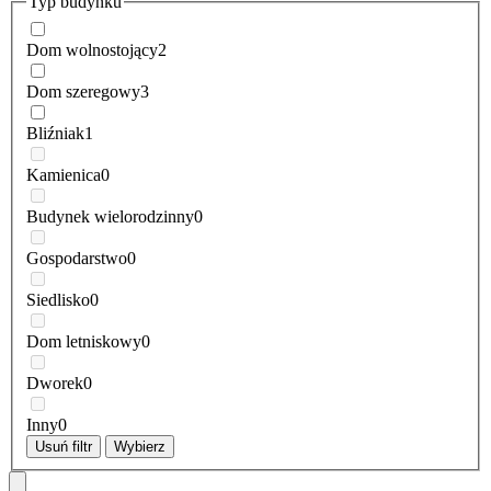
Typ budynku
Dom wolnostojący
2
Dom szeregowy
3
Bliźniak
1
Kamienica
0
Budynek wielorodzinny
0
Gospodarstwo
0
Siedlisko
0
Dom letniskowy
0
Dworek
0
Inny
0
Usuń filtr
Wybierz