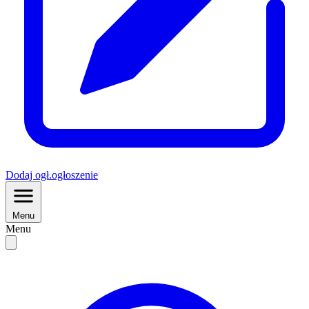
Dodaj
ogł.
ogłoszenie
Menu
Menu