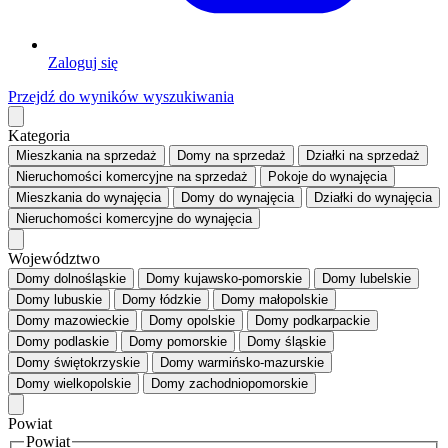
Zaloguj się
Przejdź do wyników wyszukiwania
Kategoria
Mieszkania
na sprzedaż
Domy
na sprzedaż
Działki
na sprzedaż
Nieruchomości komercyjne
na sprzedaż
Pokoje
do wynajęcia
Mieszkania
do wynajęcia
Domy
do wynajęcia
Działki
do wynajęcia
Nieruchomości komercyjne
do wynajęcia
Województwo
Domy dolnośląskie
Domy kujawsko-pomorskie
Domy lubelskie
Domy lubuskie
Domy łódzkie
Domy małopolskie
Domy mazowieckie
Domy opolskie
Domy podkarpackie
Domy podlaskie
Domy pomorskie
Domy śląskie
Domy świętokrzyskie
Domy warmińsko-mazurskie
Domy wielkopolskie
Domy zachodniopomorskie
Powiat
Powiat