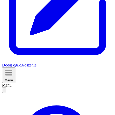
Dodaj
ogł.
ogłoszenie
Menu
Menu