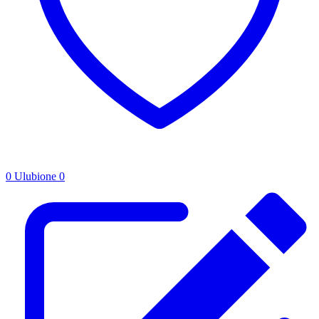
0
Ulubione
0