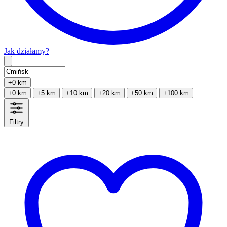
Jak działamy?
Type 2 or more characters for results.
+0 km
+0 km
+5 km
+10 km
+20 km
+50 km
+100 km
Filtry