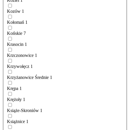
Koziel
1
Kozów
1
Kołomań
1
Końskie
7
Krasocin
1
Krzczonowice
1
Krzywołęcz
1
Krzyżanowice Średnie
1
Krępa
1
Krężoły
1
Książe-Skroniów
1
Książnice
1