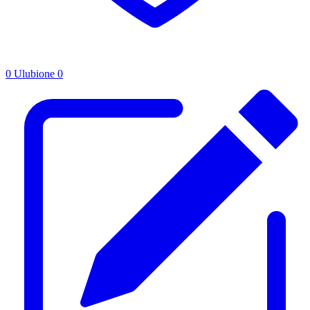
0
Ulubione
0