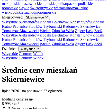
małopolskie
mazowieckie
opolskie
podkarpackie
podlaskie
pomorskie
śląskie
świętokrzyskie
warmińsko-mazurskie
wielkopolskie
zachodniopomorskie
Miejscowość:
Skierniewice
Wszystkie
Aleksandrów Łódzki
Bełchatów
Konstantynów Łódzki
Kutno
Pabianice
Piotrków Trybunalski
Radomsko
Skierniewice
Tomaszów Mazowiecki
Wieluń
Zduńska Wola
Zgierz
Łask
Łódź
Wszystkie
Aleksandrów Łódzki
Bełchatów
Konstantynów Łódzki
Kutno
Pabianice
Piotrków Trybunalski
Radomsko
Skierniewice
Tomaszów Mazowiecki
Wieluń
Zduńska Wola
Zgierz
Łask
Łódź
Dzielnica:
Wszystkie
Wszystkie
Centrum
Widok
Wszystkie
Centrum
Widok
Średnie ceny mieszkań
Skierniewice
lipiec 2026 · na podstawie 22 ogłoszeń
Mediana ceny za m²
8 993
zł/m²
-3.2%
vs poprzedni miesiąc