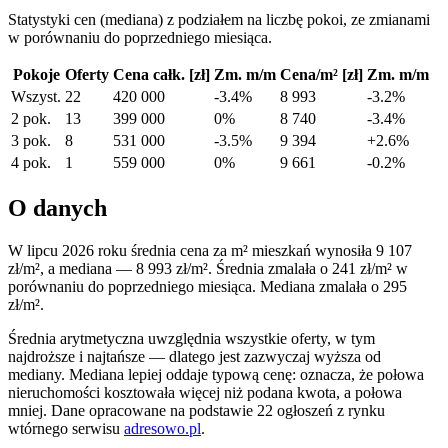
Statystyki cen (mediana) z podziałem na liczbę pokoi, ze zmianami
w porównaniu do poprzedniego miesiąca.
Pokoje
Oferty
Cena całk. [zł]
Zm. m/m
Cena/m² [zł]
Zm. m/m
Wszyst.
22
420 000
-3.4%
8 993
-3.2%
2 pok.
13
399 000
0%
8 740
-3.4%
3 pok.
8
531 000
-3.5%
9 394
+2.6%
4 pok.
1
559 000
0%
9 661
-0.2%
O danych
W lipcu 2026 roku średnia cena za m² mieszkań wynosiła
9 107
zł/m²
, a mediana —
8 993 zł/m²
. Średnia zmalała o 241 zł/m² w
porównaniu do poprzedniego miesiąca. Mediana zmalała o 295
zł/m².
Średnia arytmetyczna uwzględnia wszystkie oferty, w tym
najdroższe i najtańsze — dlatego jest zazwyczaj wyższa od
mediany. Mediana lepiej oddaje typową cenę: oznacza, że połowa
nieruchomości kosztowała więcej niż podana kwota, a połowa
mniej. Dane opracowane na podstawie 22 ogłoszeń z rynku
wtórnego serwisu
adresowo.pl
.