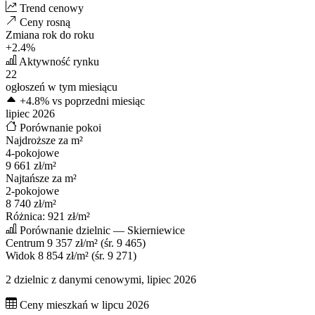
Trend cenowy
Ceny
rosną
Zmiana rok do roku
+2.4%
Aktywność rynku
22
ogłoszeń w tym miesiącu
+4.8%
vs poprzedni miesiąc
lipiec 2026
Porównanie pokoi
Najdroższe za m²
4-pokojowe
9 661 zł/m²
Najtańsze za m²
2-pokojowe
8 740 zł/m²
Różnica: 921 zł/m²
Porównanie dzielnic — Skierniewice
Centrum
9 357 zł/m²
(śr. 9 465)
Widok
8 854 zł/m²
(śr. 9 271)
2 dzielnic z danymi cenowymi, lipiec 2026
Ceny mieszkań w lipcu 2026