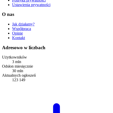
Polityka prywatności
Ustawienia prywatności
O nas
Jak działamy?
Współpraca
Opinie
Kontakt
Adresowo w liczbach
Użytkowników
3 mln
Odsłon miesięcznie
30 mln
Aktualnych ogłoszeń
123 149