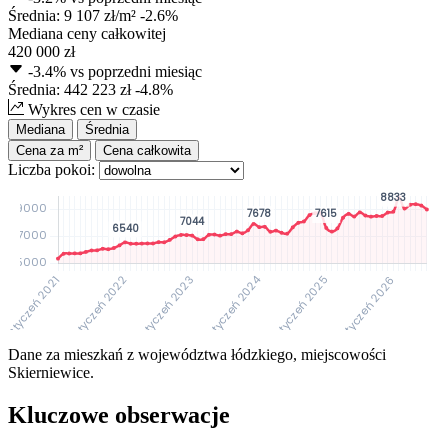
Średnia:
9 107
zł/m²
-2.6%
Mediana ceny całkowitej
420 000
zł
-3.4%
vs poprzedni miesiąc
Średnia:
442 223
zł
-4.8%
Wykres cen w czasie
Mediana
Średnia
Cena za m²
Cena całkowita
Liczba pokoi:
Dane za mieszkań z województwa łódzkiego, miejscowości
Skierniewice.
Kluczowe obserwacje