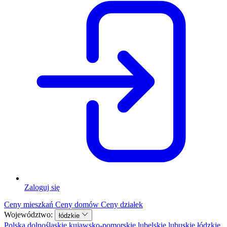
Zaloguj się
Ceny mieszkań
Ceny domów
Ceny działek
Województwo:
łódzkie
Polska
dolnośląskie
kujawsko-pomorskie
lubelskie
lubuskie
łódzkie