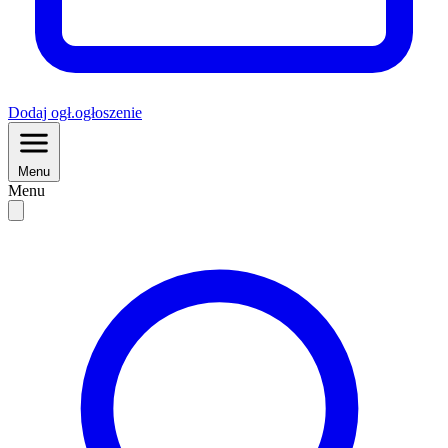
Dodaj
ogł.
ogłoszenie
Menu
Menu