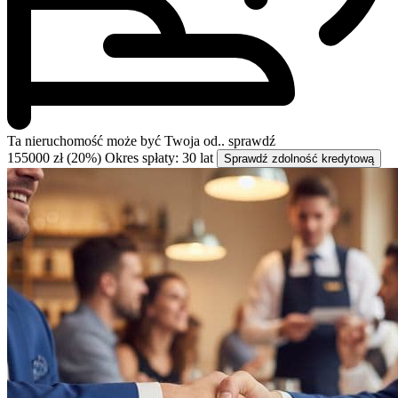
Ta nieruchomość może być
Twoja od..
sprawdź
155000 zł (20%)
Okres spłaty: 30 lat
Sprawdź zdolność kredytową