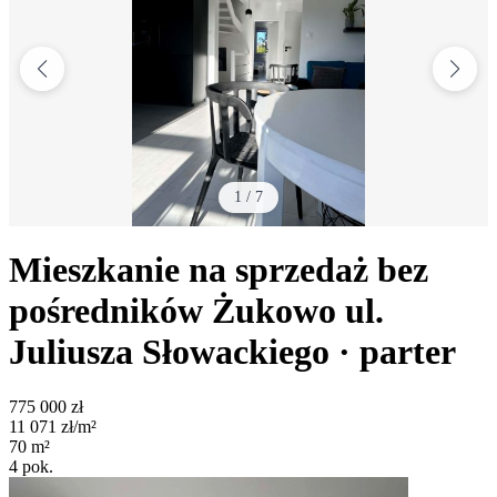
1
/
7
Mieszkanie na sprzedaż bez
pośredników
Żukowo
ul.
Juliusza Słowackiego
· parter
775 000
zł
11 071
zł/m²
70
m²
4
pok.