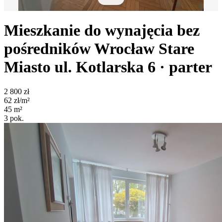
Mieszkanie do wynajęcia bez
pośredników
Wrocław Stare
Miasto
ul. Kotlarska 6
· parter
2 800
zł
62
zł/m²
45
m²
3
pok.