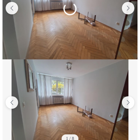
1
/
8