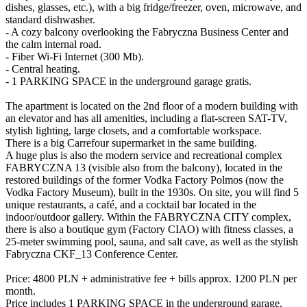
dishes, glasses, etc.), with a big fridge/freezer, oven, microwave, and
standard dishwasher.
- A cozy balcony overlooking the Fabryczna Business Center and
the calm internal road.
- Fiber Wi-Fi Internet (300 Mb).
- Central heating.
- 1 PARKING SPACE in the underground garage gratis.
The apartment is located on the 2nd floor of a modern building with
an elevator and has all amenities, including a flat-screen SAT-TV,
stylish lighting, large closets, and a comfortable workspace.
There is a big Carrefour supermarket in the same building.
A huge plus is also the modern service and recreational complex
FABRYCZNA 13 (visible also from the balcony), located in the
restored buildings of the former Vodka Factory Polmos (now the
Vodka Factory Museum), built in the 1930s. On site, you will find 5
unique restaurants, a café, and a cocktail bar located in the
indoor/outdoor gallery. Within the FABRYCZNA CITY complex,
there is also a boutique gym (Factory CIAO) with fitness classes, a
25-meter swimming pool, sauna, and salt cave, as well as the stylish
Fabryczna CKF_13 Conference Center.
Price: 4800 PLN + administrative fee + bills approx. 1200 PLN per
month.
Price includes 1 PARKING SPACE in the underground garage.