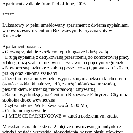
Apartment available from End of June, 2026.
*****
Luksusowy w pełni umeblowany apartament z dwiema sypialniami
w nowoczesnym Centrum Biznesowym Fabryczna City w
Krakowie.
Apartament posiada:
- Główną sypialnię z łóżkiem typu king-size i dużą szafą.
- Drugą sypialnię z dedykowaną przestrzenią do komfortowej pracy
zdalnej, dużą szafą i możliwością wstawienia pojedynczego łóżka.
- Nowoczesną łazienkę z kabiną prysznicową typu walk-in 120 cm,
pralką oraz kilkoma szafkami.
- Przestronny salon z w pełni wyposażonym aneksem kuchennym
(sztućce, szklanki, talerze, itd.), z dużą lodówko-zamrażarką,
piekarnikiem, kuchenką mikrofalową i zmywarką.
- Balkon wychodzący na Centrum Biznesowe Fabryczna City oraz
spokojną drogę wewnętrzną.
- Szybki Internet Wi-Fi, światłowód (300 Mb).
- Centralne ogrzewanie.
- 1 MIEJSCE PARKINGOWE w garażu podziemnym gratis.
Mieszkanie znajduje się na 2. piętrze nowoczesnego budynku z
windą i posiada wszystkie udogodnienia, w tym płaski telewizor