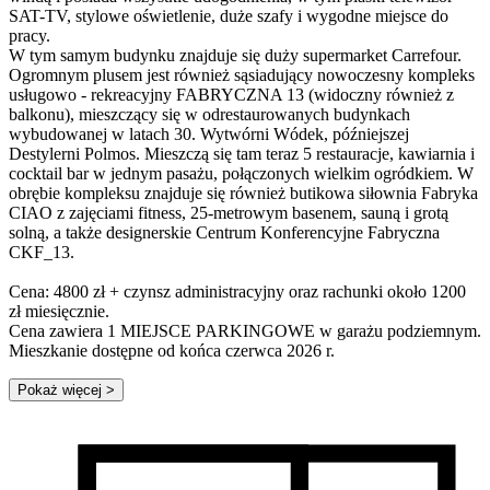
SAT-TV, stylowe oświetlenie, duże szafy i wygodne miejsce do
pracy.
W tym samym budynku znajduje się duży supermarket Carrefour.
Ogromnym plusem jest również sąsiadujący nowoczesny kompleks
usługowo - rekreacyjny FABRYCZNA 13 (widoczny również z
balkonu), mieszczący się w odrestaurowanych budynkach
wybudowanej w latach 30. Wytwórni Wódek, późniejszej
Destylerni Polmos. Mieszczą się tam teraz 5 restauracje, kawiarnia i
cocktail bar w jednym pasażu, połączonych wielkim ogródkiem. W
obrębie kompleksu znajduje się również butikowa siłownia Fabryka
CIAO z zajęciami fitness, 25-metrowym basenem, sauną i grotą
solną, a także designerskie Centrum Konferencyjne Fabryczna
CKF_13.
Cena: 4800 zł + czynsz administracyjny oraz rachunki około 1200
zł miesięcznie.
Cena zawiera 1 MIEJSCE PARKINGOWE w garażu podziemnym.
Mieszkanie dostępne od końca czerwca 2026 r.
Pokaż więcej
>