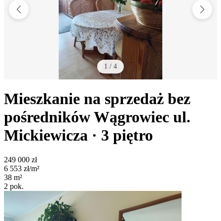
1
/
4
Mieszkanie na sprzedaż bez
pośredników
Wągrowiec
ul.
Mickiewicza
· 3
piętro
249 000
zł
6 553
zł/m²
38
m²
2
pok.