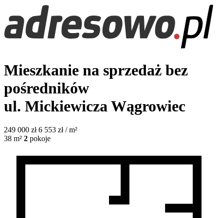
Mieszkanie na sprzedaż bez
pośredników
ul. Mickiewicza
Wągrowiec
249 000
zł
6 553 zł / m²
38
m²
2
pokoje