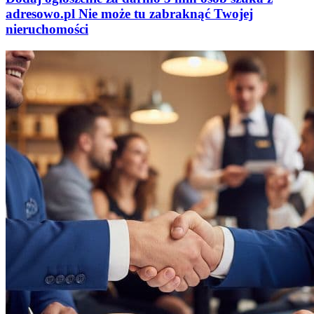
adresowo
.
pl
Nie może tu zabraknąć
Twojej
nieruchomości