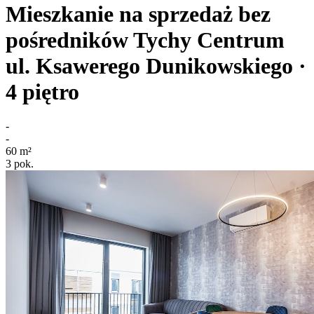
Mieszkanie na sprzedaż bez
pośredników
Tychy Centrum
ul. Ksawerego Dunikowskiego
·
4
piętro
-
-
60
m²
3
pok.