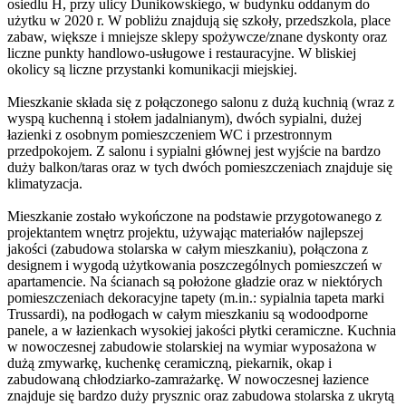
osiedlu H, przy ulicy Dunikowskiego, w budynku oddanym do
użytku w 2020 r. W pobliżu znajdują się szkoły, przedszkola, place
zabaw, większe i mniejsze sklepy spożywcze/znane dyskonty oraz
liczne punkty handlowo-usługowe i restauracyjne. W bliskiej
okolicy są liczne przystanki komunikacji miejskiej.
Mieszkanie składa się z połączonego salonu z dużą kuchnią (wraz z
wyspą kuchenną i stołem jadalnianym), dwóch sypialni, dużej
łazienki z osobnym pomieszczeniem WC i przestronnym
przedpokojem. Z salonu i sypialni głównej jest wyjście na bardzo
duży balkon/taras oraz w tych dwóch pomieszczeniach znajduje się
klimatyzacja.
Mieszkanie zostało wykończone na podstawie przygotowanego z
projektantem wnętrz projektu, używając materiałów najlepszej
jakości (zabudowa stolarska w całym mieszkaniu), połączona z
designem i wygodą użytkowania poszczególnych pomieszczeń w
apartamencie. Na ścianach są położone gładzie oraz w niektórych
pomieszczeniach dekoracyjne tapety (m.in.: sypialnia tapeta marki
Trussardi), na podłogach w całym mieszkaniu są wodoodporne
panele, a w łazienkach wysokiej jakości płytki ceramiczne. Kuchnia
w nowoczesnej zabudowie stolarskiej na wymiar wyposażona w
dużą zmywarkę, kuchenkę ceramiczną, piekarnik, okap i
zabudowaną chłodziarko-zamrażarkę. W nowoczesnej łazience
znajduje się bardzo duży prysznic oraz zabudowa stolarska z ukrytą