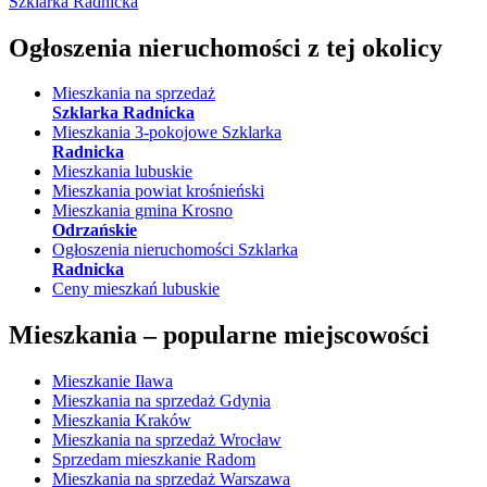
Szklarka Radnicka
Ogłoszenia nieruchomości
z tej okolicy
Mieszkania na sprzedaż
Szklarka Radnicka
Mieszkania 3-pokojowe Szklarka
Radnicka
Mieszkania lubuskie
Mieszkania powiat krośnieński
Mieszkania gmina Krosno
Odrzańskie
Ogłoszenia nieruchomości Szklarka
Radnicka
Ceny mieszkań lubuskie
Mieszkania –
popularne miejscowości
Mieszkanie Iława
Mieszkania na sprzedaż Gdynia
Mieszkania Kraków
Mieszkania na sprzedaż Wrocław
Sprzedam mieszkanie Radom
Mieszkania na sprzedaż Warszawa