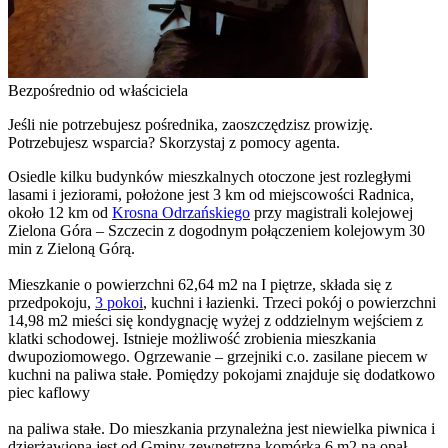
Bezpośrednio od właściciela
Jeśli nie potrzebujesz pośrednika, zaoszczędzisz prowizję.
Potrzebujesz wsparcia? Skorzystaj z pomocy agenta.
Osiedle kilku budynków mieszkalnych otoczone jest rozległymi
lasami i jeziorami, położone jest 3 km od miejscowości Radnica,
około 12 km od
Krosna Odrzańskiego
przy magistrali kolejowej
Zielona Góra – Szczecin z dogodnym połączeniem kolejowym 30
min z Zieloną Górą.
Mieszkanie o powierzchni 62,64 m2 na I piętrze, składa się z
przedpokoju,
3 pokoi
, kuchni i łazienki. Trzeci pokój o powierzchni
14,98 m2 mieści się kondygnację wyżej z oddzielnym wejściem z
klatki schodowej. Istnieje możliwość zrobienia mieszkania
dwupoziomowego. Ogrzewanie – grzejniki c.o. zasilane piecem w
kuchni na paliwa stałe. Pomiędzy pokojami znajduje się dodatkowo
piec kaflowy
na paliwa stałe. Do mieszkania przynależna jest niewielka piwnica i
dzierżawiona jest od Gminy zewnętrzna komórka 6 m2 na opał.