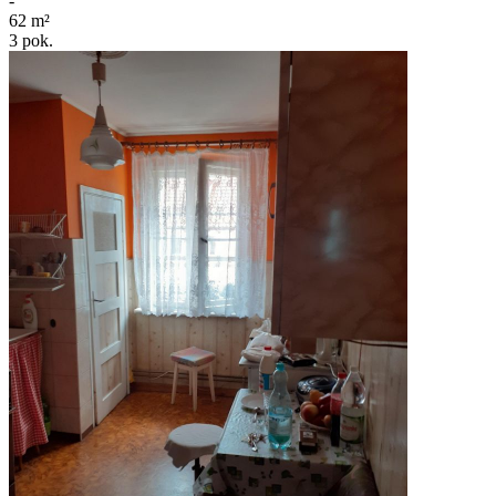
-
62
m²
3
pok.