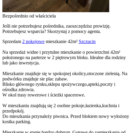
Bezpośrednio od właściciela
Jeśli nie potrzebujesz pośrednika, zaoszczędzisz prowizję.
Potrzebujesz wsparcia? Skorzystaj z pomocy agenta.
Sprzedam
2 pokojowe
mieszkanie 42m²
Szczucin
Na sprzedaż widne i przytulne mieszkanie o powierzchni 42m²
położonego na parterze w 2 piętrowym bloku. Idealne dla rodziny
lub jako inwestycja.
Mieszkanie znajduje się w spokojnej okolicy,otoczone zielenią. Na
podwórku znajduje sie plac zabaw.
Blisko głównego rynku,sklepu spożywczego,apteki,poczty i
ośrodka zdrowia.
W okol trasy rowerowe i ścieżki spacerowe.
W mieszkaniu znajdują się 2 osobne pokoje,łazienka,kuchnia i
przedpokój.
Do mieszkania przynależy piwnica. Przed blokiem nowy wyłożony
kostka parking.
Mieszkanie w stanie bardzo dobrym. Gotowe do zamieszkania od