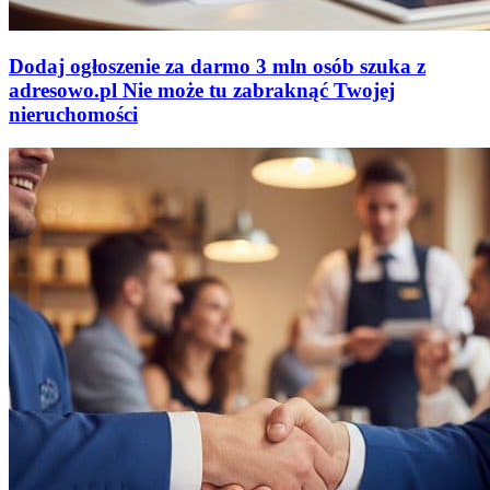
Dodaj ogłoszenie za darmo
3 mln osób szuka z
adresowo
.
pl
Nie może tu zabraknąć
Twojej
nieruchomości