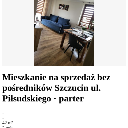
Mieszkanie na sprzedaż bez
pośredników
Szczucin
ul.
Piłsudskiego
· parter
-
-
42
m²
2
pok.