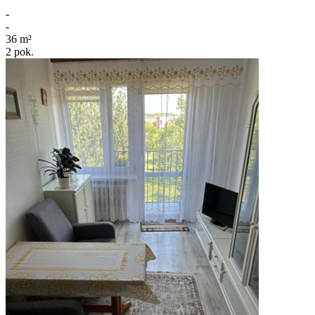
-
-
36
m²
2
pok.