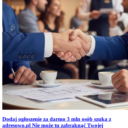
Dodaj ogłoszenie za darmo
3 mln osób szuka z
adresowo
.
pl
Nie może tu zabraknąć
Twojej