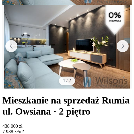
1
/
2
Mieszkanie na sprzedaż
Rumia
ul. Owsiana
· 2
piętro
438 000
zł
7 988
zł/m²