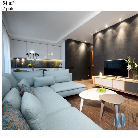
54
m²
2
pok.