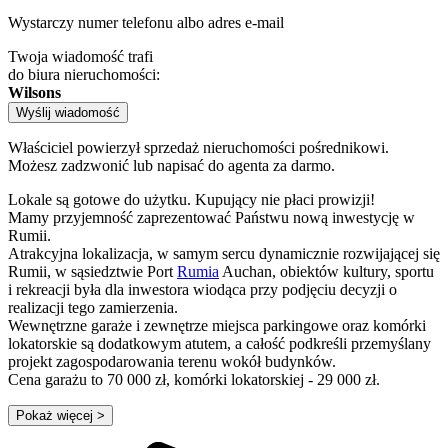
Wystarczy numer telefonu albo adres e-mail
Twoja wiadomość trafi
do biura nieruchomości:
Wilsons
Wyślij wiadomość
Właściciel powierzył sprzedaż nieruchomości pośrednikowi.
Możesz zadzwonić lub napisać do agenta za darmo.
Lokale są gotowe do użytku. Kupujący nie płaci prowizji!
Mamy przyjemność zaprezentować Państwu nową inwestycję w
Rumii.
Atrakcyjna lokalizacja, w samym sercu dynamicznie rozwijającej się
Rumii, w sąsiedztwie Port
Rumia
Auchan, obiektów kultury, sportu
i rekreacji była dla inwestora wiodąca przy podjęciu decyzji o
realizacji tego zamierzenia.
Wewnętrzne garaże i zewnętrze miejsca parkingowe oraz komórki
lokatorskie są dodatkowym atutem, a całość podkreśli przemyślany
projekt zagospodarowania terenu wokół budynków.
Cena garażu to 70 000 zł, komórki lokatorskiej - 29 000 zł.
Pokaż więcej
>