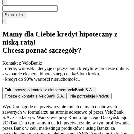
Skopiuj link
Mamy dla Ciebie kredyt hipoteczny z
niską ratą!
Chcesz poznać szczegóły?
Kontakt z VeloBank:
- ofertę, wniosek i decyzję o przyznaniu kredytu w procesie online,
- wsparcie eksperta hipotecznego na każdym kroku,
- kredyt do 90% wartości nieruchomości.
Tak
- proszę o kontakt z ekspertem VeloBank S.A.
Proszę o kontakt z VeloBank S.A.
Nie potrzebuję kredytu
Wyrażam zgodę na przetwarzanie moich danych osobowych
zawartych w formularzu na stronie adresowo.pl przez VeloBank
S.A. z siedzibą w Warszawie przy Rondo Ignacego Daszyńskiego
2C (Bank), a tym samym na ich przetwarzanie, w tym profilowanie,
przez Bank w celu marketingu produktów i usług Banku za
pośrednictwem rozmowy telefonicznej i SMS. Zgoda może być w