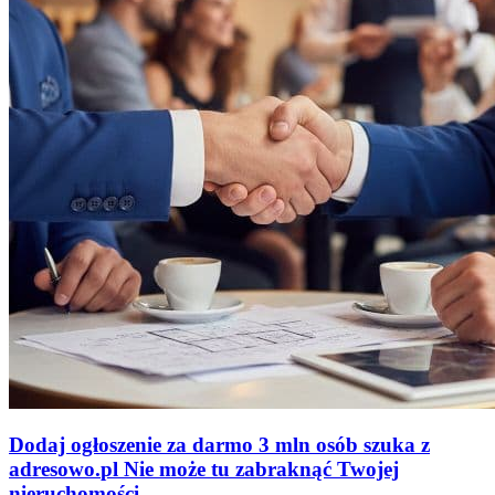
Dodaj ogłoszenie za darmo
3 mln osób szuka z
adresowo
.
pl
Nie może tu zabraknąć
Twojej
nieruchomości