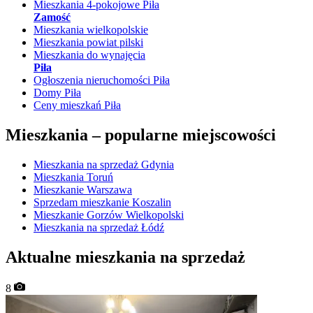
Mieszkania 4-pokojowe Piła
Zamość
Mieszkania wielkopolskie
Mieszkania powiat pilski
Mieszkania do wynajęcia
Piła
Ogłoszenia nieruchomości Piła
Domy Piła
Ceny mieszkań Piła
Mieszkania –
popularne miejscowości
Mieszkania na sprzedaż Gdynia
Mieszkania Toruń
Mieszkanie Warszawa
Sprzedam mieszkanie Koszalin
Mieszkanie Gorzów Wielkopolski
Mieszkania na sprzedaż Łódź
Aktualne mieszkania na sprzedaż
8