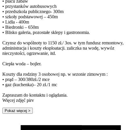
• placu zabaw
• przystanków autobusowych
• przedszkola publicznego- 300m
• szkoły podstawowej – 450m
• Lidla - 400m
• Biedronki – 650m
• Blisko galeria, pozostałe sklepy i gastronomia.
Czynsz do wspólnoty to 1150 zł./ 3os. w tym fundusz remontowy,
administracja i koszty eksploatacji. zaliczka na wodę, wywóz
nieczystości, ogrzewanie, itd.
Ciepła woda – bojler.
Koszty dla rodziny 3 osobowej np. w sezonie zimowym :
• prąd – 300/380zł./2 mce
• gaz (kuchenka)– 20 zł./1 mc
Zapraszam do kontaktu i oglądania.
Więcej zdjęć pirv
Pokaż więcej
>