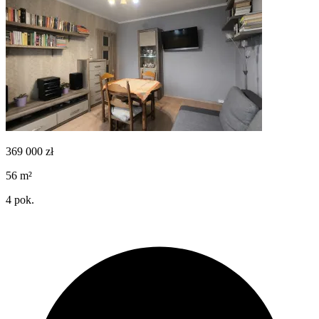
369 000
zł
56
m²
4
pok.