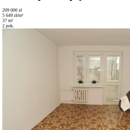
209 000
zł
5 649
zł/m²
37
m²
2
pok.